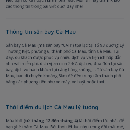
Nếu bạn có kế hoạch khám phá “Đất Mũi” thì hãy tham khảo
các thông tin trong bài viết dưới đây nhé!
Thông tin sân bay Cà Mau
Sân bay Cà Mau (mã sân bay “CAH”) tọa lạc tại số 93 đường Lý
Thường Kiệt, phường 6, thành phố Cà Mau, tỉnh Cà Mau. Tại
đây, du khách được phục vụ nhiều dịch vụ và tiện ích hấp dẫn
như wifi miễn phí, dịch vị an ninh 24/7, dịch vụ đưa đón tại sân
bay, dịch vụ hành khách tại cảng hàng không,,… Từ sân bay Cà
Mau, bạn di chuyển khoảng 3km để đến trung tâm thành phố
bằng các phương tiện như xe máy, xe buýt hoặc taxi.
Thời điểm du lịch Cà Mau lý tưởng
Mùa khô (
từ tháng 12 đến tháng 4)
là thời điểm tốt nhất để
bạn ghé thăm Cà Mau. Bởi thời tiết lúc này tương đối mát mẻ,