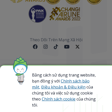
Theo Dõi Trên Mạng Xã Hội
Sơ đồ website
Bằng cách sử dụng trang website,
@ 2023 Bamboo Airways Copyright. All Rights
bạn đồng ý với
Chính sách bảo
Reserved.
mật,
Điều khoản & Điều kiện
của
Business Registration Code: 0107867370
chúng tôi và việc sử dụng cookie
theo
Chính sách cookie
của chúng
tôi.