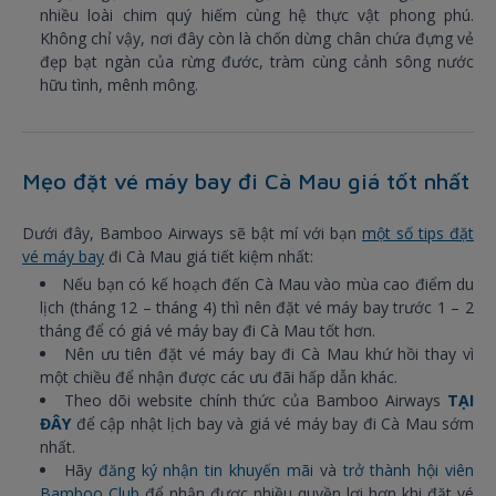
nhiều loài chim quý hiếm cùng hệ thực vật phong phú.
Không chỉ vậy, nơi đây còn là chốn dừng chân chứa đựng vẻ
đẹp bạt ngàn của rừng đước, tràm cùng cảnh sông nước
hữu tình, mênh mông.
Mẹo đặt vé máy bay đi Cà Mau giá tốt nhất
Dưới đây, Bamboo Airways sẽ bật mí với bạn
một số tips đặt
vé máy bay
đi Cà Mau giá tiết kiệm nhất:
Nếu bạn có kế hoạch đến Cà Mau vào mùa cao điểm du
lịch (tháng 12 – tháng 4) thì nên đặt vé máy bay trước 1 – 2
tháng để có giá vé máy bay đi Cà Mau tốt hơn.
Nên ưu tiên đặt vé máy bay đi Cà Mau khứ hồi thay vì
một chiều để nhận được các ưu đãi hấp dẫn khác.
Theo dõi website chính thức của Bamboo Airways
TẠI
ĐÂY
để cập nhật lịch bay và giá vé máy bay đi Cà Mau sớm
nhất.
Hãy
đăng ký nhận tin khuyến mãi
và
trở thành hội viên
Bamboo Club
để nhận được nhiều quyền lợi hơn khi đặt vé