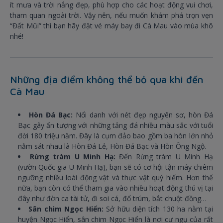
ít mưa và trời nắng đẹp, phù hợp cho các hoạt động vui chơi,
tham quan ngoài trời. Vậy nên, nếu muốn khám phá trọn vẹn
“Đất Mũi” thì bạn hãy đặt vé máy bay đi Cà Mau vào mùa khô
nhé!
Những địa điểm không thể bỏ qua khi đến
Cà Mau
Hòn Đá Bạc:
Nổi danh với nét đẹp nguyên sơ, hòn Đá
Bạc gây ấn tượng với những tảng đá nhiều màu sắc với tuổi
đời 180 triệu năm. Đây là cụm đảo bao gồm ba hòn lớn nhỏ
nằm sát nhau là Hòn Đá Lẻ, Hòn Đá Bạc và Hòn Ông Ngộ.
Rừng tràm U Minh Hạ:
Đến Rừng tràm U Minh Hạ
(vườn Quốc gia U Minh Hạ), bạn sẽ có cơ hội tận máy chiêm
ngưỡng nhiều loài động vật và thực vật quý hiếm. Hơn thế
nữa, bạn còn có thể tham gia vào nhiều hoạt động thú vị tại
đây như đờn ca tài tử, đi soi cá, đổ trúm, bắt chuột đồng…
Sân chim Ngọc Hiển:
Sở hữu diện tích 130 ha nằm tại
huyện Ngọc Hiển, sân chim Ngọc Hiển là nơi cư ngụ của rất