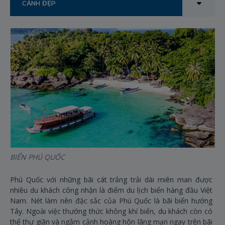
CẢNH ĐẸP
BIỂN PHÚ QUỐC
QU
Phú Quốc với những bãi cát trắng trải dài miên man được
Nằ
nhiều du khách công nhận là điểm du lịch biển hàng đầu Việt
tư
Nam. Nét làm nên đặc sắc của Phú Quốc là bãi biển hướng
nư
Tây. Ngoài việc thưởng thức không khí biển, du khách còn có
qu
thể thư giãn và ngắm cảnh hoàng hôn lãng mạn ngay trên bãi
nhà