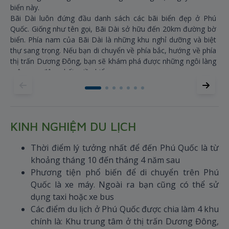
biển này.
Bãi Dài luôn đứng đầu danh sách các bãi biển đẹp ở Phú
Quốc. Giống như tên gọi, Bãi Dài sở hữu đến 20km đường bờ
biển. Phía nam của Bãi Dài là những khu nghỉ dưỡng và biệt
thự sang trọng. Nếu bạn di chuyển về phía bắc, hướng về phía
thị trấn Dương Đông, bạn sẽ khám phá được những ngôi làng
mộc mạc đậm chất miền biển.
Nếu Bãi Dài được biết đến nhiều nhất thì Bãi Sao chính là bãi
biển đẹp nhất. Nằm ở phía Nam của Phú Quốc, cách An Thới
vài cây số, Bãi Sao hiện lên với những cây cọ đung đưa, làn
nước trong vắt và bãi cát trắng mịn hệt như cánh cổng thiên
KINH NGHIỆM DU LỊCH
đường. Bãi Sao yên tĩnh hơn Bãi Dài với một ít nhà hàng và
khách sạn nhỏ ẩn mình trong khu rừng xanh mướt.
Thời điểm lý tưởng nhất để đến Phú Quốc là từ
khoảng tháng 10 đến tháng 4 năm sau
Phương tiện phổ biến để di chuyển trên Phú
Quốc là xe máy. Ngoài ra bạn cũng có thể sử
dụng taxi hoặc xe bus
Các điểm du lịch ở Phú Quốc được chia làm 4 khu
chính là: Khu trung tâm ở thị trấn Dương Đông,