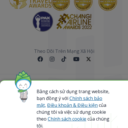
Theo Dõi Trên Mạng Xã Hội
Sơ đồ website
Bằng cách sử dụng trang website,
bạn đồng ý với
Chính sách bảo
@ 2023 Bamboo Airways Copyright. All Rights
Reserved.
mật,
Điều khoản & Điều kiện
của
Business Registration Code: 0107867370
chúng tôi và việc sử dụng cookie
theo
Chính sách cookie
của chúng
tôi.