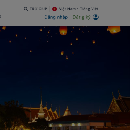
TRỢ GIÚP
Việt Nam
•
Tiếng Việt
b
Đăng ký
Đăng nhập