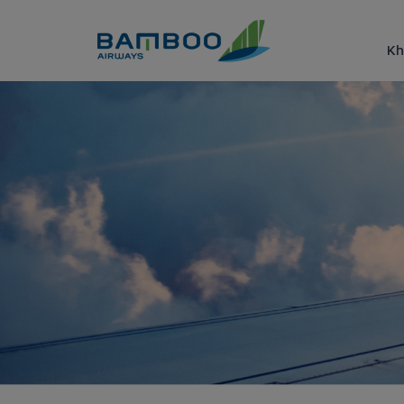
Truy cập nội dung luôn
Kh
Cộng điểm &amp; xét hạng