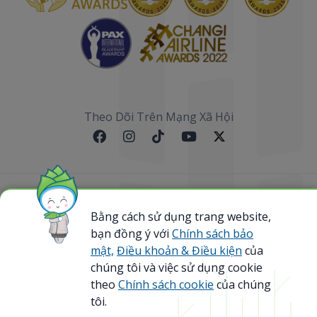
Theo Dõi Trên Mạng Xã Hội
Sơ đồ website
Bằng cách sử dụng trang website,
bạn đồng ý với
Chính sách bảo
@ 2023 Bamboo Airways Copyright. All Rights
Reserved.
mật,
Điều khoản & Điều kiện
của
Business Registration Code: 0107867370
chúng tôi và việc sử dụng cookie
theo
Chính sách cookie
của chúng
tôi.