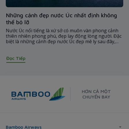
Những cảnh đẹp nước Úc nhất định không
thể bỏ lỡ
Nước Úc nổi tiếng là xứ sở có muôn vàn phong cảnh
thiên nhiên phong phú, đẹp lay động lòng người. Đặc
biệt là những cảnh đẹp nước Úc đẹp mê ly sau đây,
bạn nhất định phải chiêm ngưỡng một lần khi dạo
quanh xứ sở Kangaroo. Cùng Bamboo Airways khám
phá ngay nhé!
Đọc Tiếp
HƠN CẢ MỘT
CHUYẾN BAY
Bamboo Airways