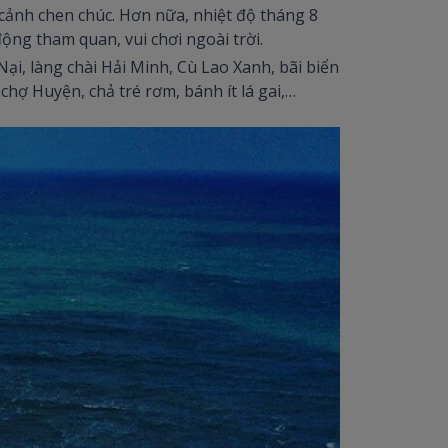
cảnh chen chúc. Hơn nữa, nhiệt độ tháng 8
động tham quan, vui chơi ngoài trời.
i, làng chài Hải Minh, Cù Lao Xanh, bãi biển
ợ Huyện, chả tré rơm, bánh ít lá gai,…