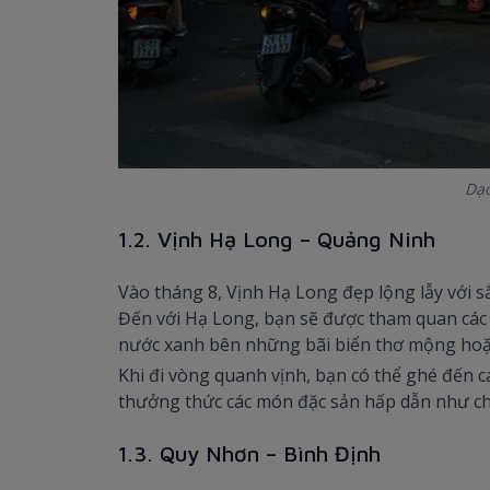
Dạo
1.2. Vịnh Hạ Long – Quảng Ninh
Vào tháng 8, Vịnh Hạ Long đẹp lộng lẫy với s
Đến với Hạ Long, bạn sẽ được tham quan các
nước xanh bên những bãi biển thơ mộng hoặc
Khi đi vòng quanh vịnh, bạn có thể ghé đến
thưởng thức các món đặc sản hấp dẫn như chả
1.3. Quy Nhơn – Bình Định