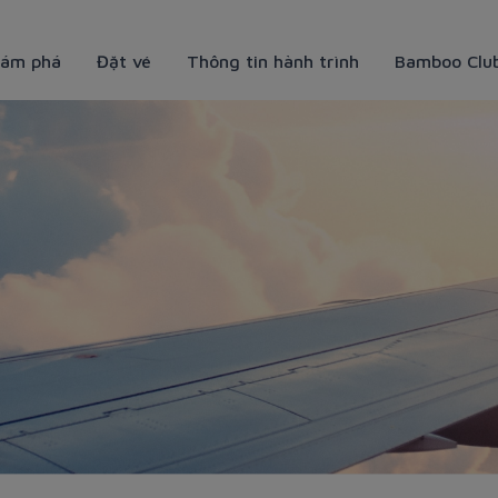
ám phá
Đặt vé
Thông tin hành trình
Bamboo Clu
? 15 địa điểm nhất định phải 