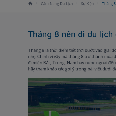
Cẩm Nang Du Lịch
Sự Kiện
Tháng 8
Tháng 8 nên đi du lịch
Tháng 8 là thời điểm tiết trời bước vào giai
nhẹ. Chính vì vậy mà tháng 8 trở thành mùa 
đi miền Bắc, Trung, Nam hay nước ngoài đều
hãy tham khảo các gợi ý trong bài viết dưới đ