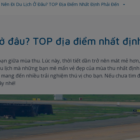
 Nên Đi Du Lịch Ở Đâu? TOP Địa Điểm Nhất Định Phải Đến
 ở đâu? TOP địa điểm nhất địn
 đoạn giữa mùa thu. Lúc này, thời tiết dần trở nên mát mẻ h
du lịch mà những bạn mê mẩn vẻ đẹp của mùa thu nhất định p
 mang đến nhiều trải nghiệm thú vị cho bạn. Nếu chưa tìm 
ây nhé!