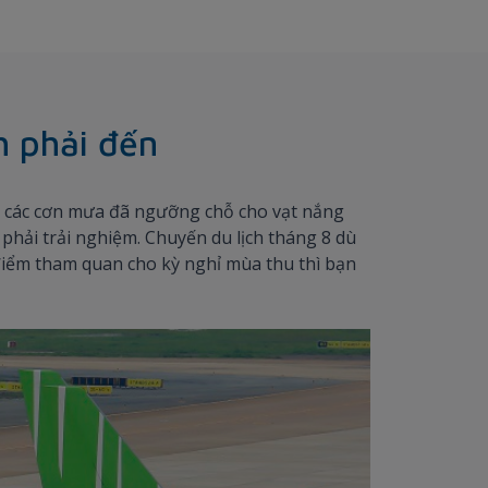
h phải đến
ơn, các cơn mưa đã ngưỡng chỗ cho vạt nắng
hải trải nghiệm. Chuyến du lịch tháng 8 dù
điểm tham quan cho kỳ nghỉ mùa thu thì bạn