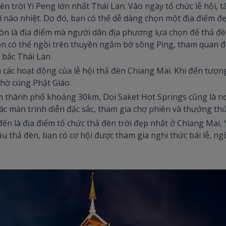
èn trời Yi Peng lớn nhất Thái Lan. Vào ngày tổ chức lễ hội, 
í náo nhiệt. Do đó, bạn có thể dễ dàng chọn một địa điểm đẹ
còn là địa điểm mà người dân địa phương lựa chọn để thả đ
còn có thể ngồi trên thuyền ngắm bờ sông Ping, tham quan
 bắc Thái Lan
n các hoạt động của lễ hội thả đèn Chiang Mai. Khi đến tượn
hờ cúng Phật Giáo.
 thành phố khoảng 30km, Doi Saket Hot Springs cũng là nơi
ác màn trình diễn đặc sắc, tham gia chợ phiên và thưởng th
đến là địa điểm tổ chức thả đèn trời đẹp nhất ở Chiang Mai,
 thả đèn, bạn có cơ hội được tham gia nghi thức bái lễ, ngồ