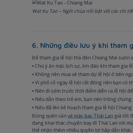
Wat Ku Tao – Ngôi chùa nổi bật với các chi ti
6. Những điều lưu ý khi tham g
Để tham gia lễ hội thả đèn Chiang Mai suôn 
•
Chú ý ăn mặc lịch sự, kín đáo khi tham gia l
•
Không nên mua vé tham dự lễ hội ở bên ngo
•
Vì phố cổ ngày lễ hội rất đông nên bạn có t
•
Nên đi sớm trước thời điểm diễn ra lễ hội đ
•
Nếu dẫn theo trẻ em, bạn nên trông chừng 
•
Nếu đã lên kế hoạch tham gia lễ hội Chiang
Đừng quên săn
vé máy bay Thái Lan
giá tốt 
đang khai thác chuyến bay đi Thái Lan với mứ
thể nhận thêm nhiều quyền lợi hấp dẫn khác.