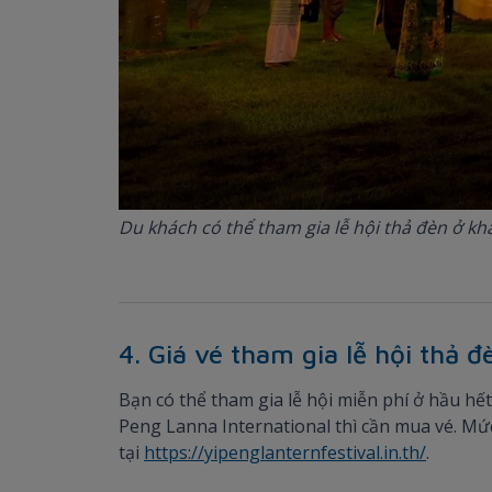
Du khách có thể tham gia lễ hội thả đèn ở kh
4. Giá vé tham gia lễ hội thả đ
Bạn có thể tham gia lễ hội miễn phí ở hầu hế
Peng Lanna International thì cần mua vé. Mứ
tại
https://yipenglanternfestival.in.th/
.