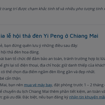
ết trang trí được chạm khắc tinh tế và nhiều pho tượng tinh 
ia lễ hội thả đèn Yi Peng ở Chiang Mai
sẻ, bạn đừng quên lưu ý những điều sau đây:
ễ hội thả đèn hoa đăng.
ài ban tổ chức để đảm bảo an toàn, tránh trường hợp bị lừ
hể ghi lại số điện thoại, địa chỉ hoặc giữ danh thiếp của kh
ể có thể chọn địa điểm ngắm đèn lồng gần và đẹp nhất.
bé cẩn thận.
 Mai, bạn nên
mua vé máy bay
, đặt phòng trước 1 – 2 tháng đ
để chuyến du lịch Chiang Mai thêm phần tiết kiệm, an toàn 
c giá ưu đãi. Đặc biệt, nếu bạn đăng ký
nhận tin khuyến mã