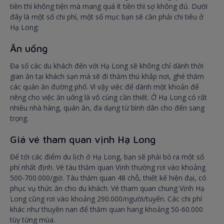
tiền thì không tiện mà mang quá ít tiền thì sợ không đủ. Dưới
đây là một số chi phí, một số mục bạn sẽ cần phải chi tiêu ở
Hạ Long:
Ăn uống
Đa số các du khách đến với Hạ Long sẽ không chỉ dành thời
gian ăn tại khách sạn mà sẽ đi thăm thú khắp nơi, ghé thăm
các quán ăn đường phố. Vì vậy việc để dành một khoản để
riêng cho việc ăn uống là vô cùng cần thiết. Ở Hạ Long có rất
nhiều nhà hàng, quán ăn, đa dạng từ bình dân cho đến sang
trọng.
Giá vé tham quan vịnh Hạ Long
Để tới các điểm du lịch ở Hạ Long, bạn sẽ phải bỏ ra một số
phí nhất định. Vé tàu thăm quan Vịnh thường rơi vào khoảng
500-700.000/giờ. Tàu thăm quan 48 chỗ, thiết kế hiện đại, có
phục vụ thức ăn cho du khách. Vé tham quan chung Vịnh Hạ
Long cũng rơi vào khoảng 290.000/người/tuyến. Các chi phí
khác như thuyền nan để thăm quan hang khoảng 50-60.000
tùy từng mùa.