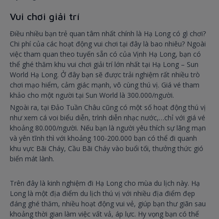
Vui chơi giải trí
Điều nhiều bạn trẻ quan tâm nhất chính là Hạ Long có gì chơi?
Chi phí của các hoạt động vui chơi tại đây là bao nhiêu? Ngoài
việc tham quan theo tuyến sẵn có của Vịnh Hạ Long, bạn có
thể ghé thăm khu vui chơi giải trí lớn nhất tại Hạ Long – Sun
World Hạ Long. Ở đây bạn sẽ được trải nghiệm rất nhiều trò
chơi mạo hiểm, cảm giác mạnh, vô cùng thú vị. Giá vé tham
khảo cho một người tại Sun World là 300.000/người.
Ngoài ra, tại Đảo Tuần Châu cũng có một số hoạt động thú vị
như xem cá voi biểu diễn, trình diễn nhạc nước,…chỉ với giá vé
khoảng 80.000/người. Nếu bạn là người yêu thích sự lãng mạn
và yên tĩnh thì với khoảng 100-200.000 bạn có thể đi quanh
khu vực Bãi Cháy, Cầu Bãi Cháy vào buổi tối, thưởng thức gió
biển mát lành.
Trên đây là kinh nghiệm đi Hạ Long cho mùa du lịch này. Hạ
Long là một địa điểm du lịch thú vị với nhiều địa điểm đẹp
đáng ghé thăm, nhiều hoạt động vui vẻ, giúp bạn thư giãn sau
khoảng thời gian làm việc vất vả, áp lực. Hy vọng bạn có thể