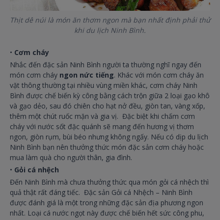
Thịt dê núi là món ăn thơm ngon mà bạn nhất định phải thử
khi du lịch Ninh Bình.
•
Cơm cháy
Nhắc đến đặc sản Ninh Bình người ta thường nghĩ ngay đến
món cơm cháy
ngon nức tiếng
. Khác với món cơm cháy ăn
vặt thông thường tại nhiều vùng miền khác, cơm cháy Ninh
Bình được chế biến kỳ công bằng cách trộn giữa 2 loại gạo khô
và gạo dẻo, sau đó chiên cho hạt nở đều, giòn tan, vàng xốp,
thêm một chút ruốc mặn và gia vị. Đặc biệt khi chấm cơm
cháy với nước sốt đặc quánh sẽ mang đến hương vị thơm
ngon, giòn rụm, bùi béo nhưng không ngấy. Nếu có dịp du lịch
Ninh Bình bạn nên thưởng thức món đặc sản cơm cháy hoặc
mua làm quà cho người thân, gia đình.
•
Gỏi cá nhệch
Đến Ninh Bình mà chưa thưởng thức qua món gỏi cá nhệch thì
quả thật rất đáng tiếc. Đặc sản Gỏi cá Nhệch – Ninh Bình
được đánh giá là một trong những đặc sản địa phương ngon
nhất. Loại cá nước ngọt này được chế biến hết sức công phu,