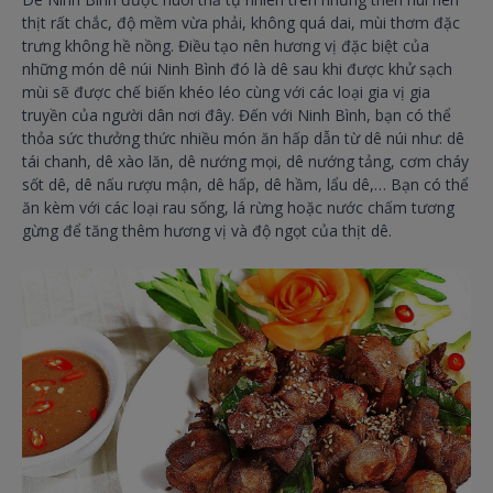
thịt rất chắc, độ mềm vừa phải, không quá dai, mùi thơm đặc
trưng không hề nồng. Điều tạo nên hương vị đặc biệt của
những món dê núi Ninh Bình đó là dê sau khi được khử sạch
mùi sẽ được chế biến khéo léo cùng với các loại gia vị gia
truyền của người dân nơi đây. Đến với Ninh Bình, bạn có thể
thỏa sức thưởng thức nhiều món ăn hấp dẫn từ dê núi như: dê
tái chanh, dê xào lăn, dê nướng mọi, dê nướng tảng, cơm cháy
sốt dê, dê nấu rượu mận, dê hấp, dê hầm, lẩu dê,… Bạn có thể
ăn kèm với các loại rau sống, lá rừng hoặc nước chấm tương
gừng để tăng thêm hương vị và độ ngọt của thịt dê.