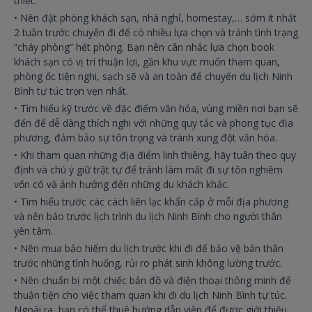
thiết.
•
Nên đặt phòng khách sạn, nhà nghỉ, homestay,… sớm ít nhất
2 tuần trước chuyến đi để có nhiều lựa chọn và tránh tình trạng
“cháy phòng” hết phòng. Bạn nên cân nhắc lựa chọn book
khách sạn có vị trí thuận lợi, gần khu vực muốn tham quan,
phòng ốc tiện nghi, sạch sẽ và an toàn để chuyến du lịch Ninh
Bình tự túc trọn vẹn nhất.
•
Tìm hiểu kỹ trước về đặc điểm văn hóa, vùng miền nơi bạn sẽ
đến để dễ dàng thích nghi với những quy tắc và phong tục địa
phương, đảm bảo sự tôn trọng và tránh xung đột văn hóa.
•
Khi tham quan những địa điểm linh thiêng, hãy tuân theo quy
định và chú ý giữ trật tự để tránh làm mất đi sự tôn nghiêm
vốn có và ảnh hưởng đến những du khách khác.
•
Tìm hiểu trước các cách liên lạc khẩn cấp ở mỗi địa phương
và nên báo trước lịch trình du lịch Ninh Bình cho người thân
yên tâm.
•
Nên mua bảo hiểm du lịch trước khi đi để bảo vệ bản thân
trước những tình huống, rủi ro phát sinh không lường trước.
•
Nên chuẩn bị một chiếc bản đồ và điện thoại thông minh để
thuận tiện cho việc tham quan khi đi du lịch Ninh Bình tự túc.
Ngoài ra, bạn có thể thuê hướng dẫn viên để được giới thiệu