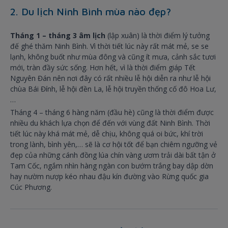
2. Du lịch Ninh Bình mùa nào đẹp?
Tháng 1 – tháng 3 âm lịch
(lập xuân) là thời điểm lý tưởng
đế ghé thăm Ninh Bình. Vì thời tiết lúc này rất mát mẻ, se se
lạnh, không buốt như mùa đông và cũng ít mưa, cảnh sắc tươi
mới, tràn đầy sức sống. Hơn hết, vì là thời điểm giáp Tết
Nguyên Đán nên nơi đây có rất nhiều lễ hội diễn ra như lễ hội
chùa Bái Đính, lễ hội đền La, lễ hội truyền thống cố đô Hoa Lư,
…
Tháng 4 – tháng 6 hàng năm (đầu hè) cũng là thời điểm được
nhiều du khách lựa chọn để đến với vùng đất Ninh Bình. Thời
tiết lúc này khá mát mẻ, dễ chịu, không quá oi bức, khí trời
trong lành, bình yên,… sẽ là cơ hội tốt để bạn chiêm ngưỡng vẻ
đẹp của những cánh đồng lúa chín vàng ươm trải dài bất tận ở
Tam Cốc, ngắm nhìn hàng ngàn con bướm trắng bay dập dờn
hay nườm nượp kéo nhau đậu kín đường vào Rừng quốc gia
Cúc Phương.