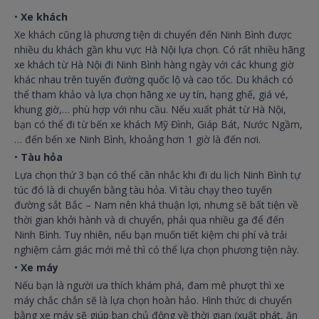
•
Xe khách
Xe khách cũng là phương tiện di chuyển đến Ninh Bình được
nhiều du khách gần khu vực Hà Nội lựa chọn. Có rất nhiều hãng
xe khách từ Hà Nội đi Ninh Bình hàng ngày với các khung giờ
khác nhau trên tuyến đường quốc lộ và cao tốc. Du khách có
thể tham khảo và lựa chọn hãng xe uy tín, hạng ghế, giá vé,
khung giờ,… phù hợp với nhu cầu. Nếu xuất phát từ Hà Nội,
bạn có thể đi từ bến xe khách Mỹ Đình, Giáp Bát, Nước Ngầm,
… đến bến xe Ninh Bình, khoảng hơn 1 giờ là đến nơi.
•
Tàu hỏa
Lựa chọn thứ 3 bạn có thể cân nhắc khi đi du lịch Ninh Bình tự
túc đó là di chuyển bằng tàu hỏa. Vì tàu chạy theo tuyến
đường sắt Bắc – Nam nên khá thuận lợi, nhưng sẽ bất tiện về
thời gian khởi hành và di chuyển, phải qua nhiều ga để đến
Ninh Bình. Tuy nhiên, nếu bạn muốn tiết kiệm chi phí và trải
nghiệm cảm giác mới mẻ thì có thể lựa chọn phương tiện này.
•
Xe máy
Nếu bạn là người ưa thích khám phá, đam mê phượt thì xe
máy chắc chắn sẽ là lựa chọn hoàn hảo. Hình thức di chuyển
bằng xe máy sẽ giúp bạn chủ động về thời gian (xuất phát, ăn