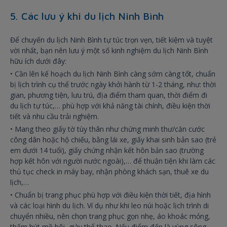
5. Các lưu ý khi du lịch Ninh Bình
Để chuyến du lịch Ninh Bình tự túc trọn vẹn, tiết kiệm và tuyệt
vời nhất, bạn nên lưu ý một số kinh nghiệm du lịch Ninh Bình
hữu ích dưới đây:
•
Cần lên kế hoạch du lịch Ninh Bình càng sớm càng tốt, chuẩn
bị lịch trình cụ thể trước ngày khởi hành từ 1-2 tháng, như: thời
gian, phương tiện, lưu trú, địa điểm tham quan, thời điểm đi
du lịch tự túc,… phù hợp với khả năng tài chính, điều kiện thời
tiết và nhu cầu trải nghiệm.
•
Mang theo giấy tờ tùy thân như chứng minh thư/căn cước
công dân hoặc hộ chiếu, bằng lái xe, giấy khai sinh bản sao (trẻ
em dưới 14 tuổi), giấy chứng nhận kết hôn bản sao (trường
hợp kết hôn với người nước ngoài),… để thuận tiện khi làm các
thủ tục check in máy bay, nhận phòng khách sạn, thuê xe du
lịch,…
•
Chuẩn bị trang phục phù hợp với điều kiện thời tiết, địa hình
và các loại hình du lịch. Ví dụ như khi leo núi hoặc lịch trình di
chuyển nhiều, nên chọn trang phục gọn nhẹ, áo khoác mỏng,
thấm hút mồ hôi, giày thể thao. Nếu điểm đến là vùng sông