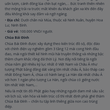
uốn lượn, cánh đồng lúa chín bạt ngàn,… Bức tranh thiên nhiên
thơ mộng trải ra trước mắt khiến du khách gần xa khi đến đây
đều không khỏi say đắm và ngỡ ngàng.
•
Địa chỉ:
Dưới chân núi Múa, thuộc xã Ninh Xuân, huyện Hoa
Lư, Ninh Bình.
•
Giá vé:
100.000 VND/ người.
Chùa Bái Đính
Chùa Bái Đính được xây dựng theo kiến trúc đồ sộ, độc đáo
với chính điện uy nghiêm gồm 3 tầng 12 mái cong hình đầu
đao, mái ngói thiết kế hình mũi hài truyền thống và những bậc
thềm chạm khắc rồng đá thời Lý. Nơi đây nổi tiếng là ngôi
chùa nắm giữ nhiều kỷ lục nhất ở Việt Nam và Châu Á như
tượng Phật bằng đồng dát vàng lớn nhất châu Á, bảo tháp cao
nhất Đông Nam Á, chùa có hành lang La Hán dài nhất châu Á
với hơn 1 ngàn pho tượng La Hán, ngôi chùa có giếng nước
lớn nhất Việt Nam,…
Nếu là một tín đồ Phật giáo hay những người đam mê sâu sắc
với lịch sử, văn hóa và kiến trúc cổ thì nhất định phải ghé thăm
Chùa Bái Đính – chốn tu tập linh thiêng giữa non cao trùng
điệp.