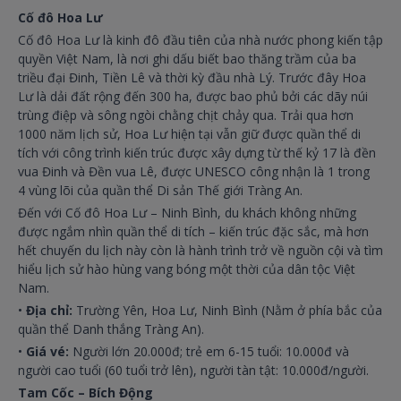
Cố đô Hoa Lư
Cố đô Hoa Lư là kinh đô đầu tiên của nhà nước phong kiến tập
quyền Việt Nam, là nơi ghi dấu biết bao thăng trầm của ba
triều đại Đinh, Tiền Lê và thời kỳ đầu nhà Lý. Trước đây Hoa
Lư là dải đất rộng đến 300 ha, được bao phủ bởi các dãy núi
trùng điệp và sông ngòi chằng chịt chảy qua. Trải qua hơn
1000 năm lịch sử, Hoa Lư hiện tại vẫn giữ được quần thể di
tích với công trình kiến trúc được xây dựng từ thế kỷ 17 là đền
vua Đinh và Đền vua Lê, được UNESCO công nhận là 1 trong
4 vùng lõi của quần thể Di sản Thế giới Tràng An.
Đến với Cố đô Hoa Lư – Ninh Bình, du khách không những
được ngắm nhìn quần thể di tích – kiến trúc đặc sắc, mà hơn
hết chuyến du lịch này còn là hành trình trở về nguồn cội và tìm
hiểu lịch sử hào hùng vang bóng một thời của dân tộc Việt
Nam.
•
Địa chỉ:
Trường Yên, Hoa Lư, Ninh Bình (Nằm ở phía bắc của
quần thể Danh thắng Tràng An).
•
Giá vé:
Người lớn 20.000đ; trẻ em 6-15 tuổi: 10.000đ và
người cao tuổi (60 tuổi trở lên), người tàn tật: 10.000đ/người.
Tam Cốc – Bích Động