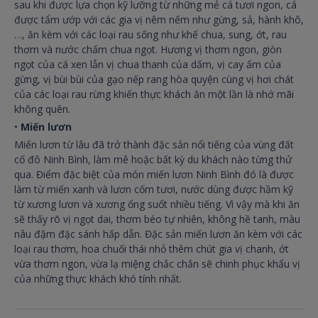
sau khi được lựa chọn kỹ lưỡng từ những mẻ cá tươi ngon, cá
được tẩm ướp với các gia vị nêm nếm như gừng, sả, hành khô,
…, ăn kèm với các loại rau sống như khế chua, sung, ớt, rau
thơm và nước chấm chua ngọt. Hương vị thơm ngon, giòn
ngọt của cá xen lẫn vị chua thanh của dấm, vị cay ấm của
gừng, vị bùi bùi của gạo nếp rang hòa quyện cùng vị hơi chát
của các loại rau rừng khiến thực khách ăn một lần là nhớ mãi
không quên.
•
Miến lươn
Miến lươn từ lâu đã trở thành đặc sản nổi tiếng của vùng đất
cố đô Ninh Bình, làm mê hoặc bất kỳ du khách nào từng thử
qua. Điểm đặc biệt của món miến lươn Ninh Bình đó là được
làm từ miến xanh và lươn cốm tươi, nước dùng được hầm kỹ
từ xương lươn và xương ống suốt nhiều tiếng. Vì vậy mà khi ăn
sẽ thấy rõ vị ngọt dai, thơm béo tự nhiên, không hề tanh, màu
nâu đậm đặc sánh hấp dẫn. Đặc sản miến lươn ăn kèm với các
loại rau thơm, hoa chuối thái nhỏ thêm chút gia vị chanh, ớt
vừa thơm ngon, vừa lạ miệng chắc chắn sẽ chinh phục khẩu vị
của những thực khách khó tính nhất.