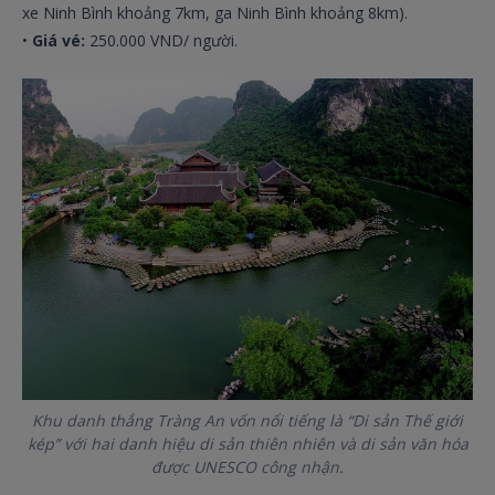
xe Ninh Bình khoảng 7km, ga Ninh Bình khoảng 8km).
•
Giá vé:
250.000 VND/ người.
Khu danh thắng Tràng An vốn nổi tiếng là “Di sản Thế giới
kép” với hai danh hiệu di sản thiên nhiên và di sản văn hóa
được UNESCO công nhận.