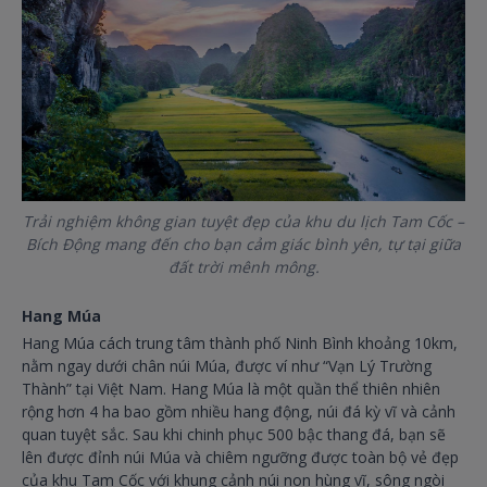
Trải nghiệm không gian tuyệt đẹp của khu du lịch Tam Cốc –
Bích Động mang đến cho bạn cảm giác bình yên, tự tại giữa
đất trời mênh mông.
Hang Múa
Hang Múa cách trung tâm thành phố Ninh Bình khoảng 10km,
nằm ngay dưới chân núi Múa, được ví như “Vạn Lý Trường
Thành” tại Việt Nam. Hang Múa là một quần thể thiên nhiên
rộng hơn 4 ha bao gồm nhiều hang động, núi đá kỳ vĩ và cảnh
quan tuyệt sắc. Sau khi chinh phục 500 bậc thang đá, bạn sẽ
lên được đỉnh núi Múa và chiêm ngưỡng được toàn bộ vẻ đẹp
của khu Tam Cốc với khung cảnh núi non hùng vĩ, sông ngòi