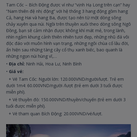
Tam Cốc – Bích Động được ví như “vịnh Hạ Long trên cạn” hay
“Nam thiên đệ nhị động” với hệ thống 3 hang động gồm hang
Cả, hang Hai và hang Ba, được tạo nên từ một dòng sông
chảy xuyên qua núi. Ngồi trên thuyền xuôi theo dòng sông Ngô
Đồng, bạn sẽ cảm nhận được không khí mát mẻ, trong lành,
nhìn ngắm khung cảnh thiên nhiên tươi đẹp, những nhũ đá vôi
độc đáo với muôn hình vạn trạng, những ngôi chùa cổ lâu đời,
ẩn hiện sau những tàng cây cổ thụ xanh biếc, bao quanh là
những ngọn núi hùng vĩ,…
•
Địa chỉ:
Ninh Hải, Hoa Lư, Ninh Bình
•
Giá vé:
+ Vé Tam Cốc: Người lớn: 120.000VND/người/lượt. Trẻ em
dưới 1m4: 60.000VND/người /lượt (trẻ em dưới 3 tuổi được
miễn phí).
+ Vé thuyền đò: 150.000VND/thuyền/chuyến (trẻ em dưới 3
tuổi được miễn phí).
+ Vé tham quan Bích Động: 20.000VND/vé/lượt.