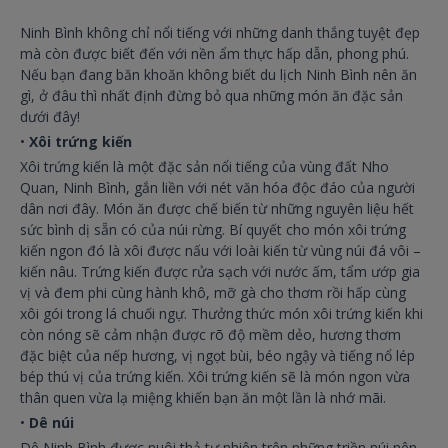
Ninh Bình không chỉ nổi tiếng với những danh thắng tuyệt đẹp
mà còn được biết đến với nền ẩm thực hấp dẫn, phong phú.
Nếu bạn đang băn khoăn không biết du lịch Ninh Bình nên ăn
gì, ở đâu thì nhất định đừng bỏ qua những món ăn đặc sản
dưới đây!
•
Xôi trứng kiến
Xôi trứng kiến là một đặc sản nổi tiếng của vùng đất Nho
Quan, Ninh Bình, gắn liền với nét văn hóa độc đáo của người
dân nơi đây. Món ăn được chế biến từ những nguyên liệu hết
sức bình dị sẵn có của núi rừng. Bí quyết cho món xôi trứng
kiến ngon đó là xôi được nấu với loài kiến từ vùng núi đá vôi –
kiến nâu. Trứng kiến được rửa sạch với nước ấm, tẩm ướp gia
vị và đem phi cùng hành khô, mỡ gà cho thơm rồi hấp cùng
xôi gói trong lá chuối ngự. Thưởng thức món xôi trứng kiến khi
còn nóng sẽ cảm nhận được rõ độ mềm dẻo, hương thơm
đặc biệt của nếp hương, vị ngọt bùi, béo ngậy và tiếng nổ lép
bép thú vị của trứng kiến. Xôi trứng kiến sẽ là món ngon vừa
thân quen vừa lạ miệng khiến bạn ăn một lần là nhớ mãi.
•
Dê núi
Dê Ninh Bình được nuôi thả tự nhiên trên những triền núi nên