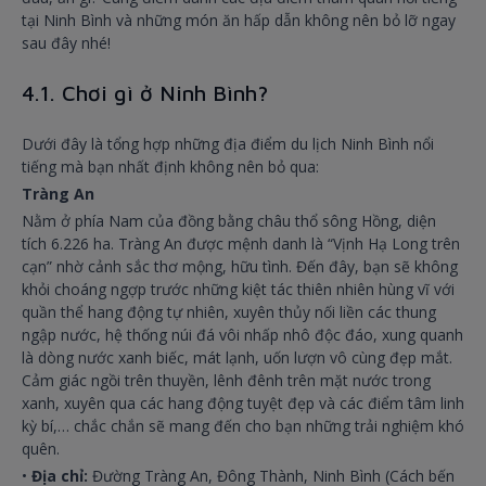
tại Ninh Bình và những món ăn hấp dẫn không nên bỏ lỡ ngay
sau đây nhé!
4.1. Chơi gì ở Ninh Bình?
Dưới đây là tổng hợp những địa điểm du lịch Ninh Bình nổi
tiếng mà bạn nhất định không nên bỏ qua:
Tràng An
Nằm ở phía Nam của đồng bằng châu thổ sông Hồng, diện
tích 6.226 ha. Tràng An được mệnh danh là “Vịnh Hạ Long trên
cạn” nhờ cảnh sắc thơ mộng, hữu tình. Đến đây, bạn sẽ không
khỏi choáng ngợp trước những kiệt tác thiên nhiên hùng vĩ với
quần thể hang động tự nhiên, xuyên thủy nối liền các thung
ngập nước, hệ thống núi đá vôi nhấp nhô độc đáo, xung quanh
là dòng nước xanh biếc, mát lạnh, uốn lượn vô cùng đẹp mắt.
Cảm giác ngồi trên thuyền, lênh đênh trên mặt nước trong
xanh, xuyên qua các hang động tuyệt đẹp và các điểm tâm linh
kỳ bí,… chắc chắn sẽ mang đến cho bạn những trải nghiệm khó
quên.
•
Địa chỉ:
Đường Tràng An, Đông Thành, Ninh Bình (Cách bến