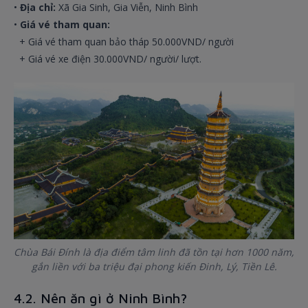
•
Địa chỉ:
Xã Gia Sinh, Gia Viễn, Ninh Bình
•
Giá vé tham quan:
+ Giá vé tham quan bảo tháp 50.000VND/ người
+ Giá vé xe điện 30.000VND/ người/ lượt.
Chùa Bái Đính là địa điểm tâm linh đã tồn tại hơn 1000 năm,
gắn liền với ba triệu đại phong kiến Đinh, Lý, Tiền Lê.
4.2. Nên ăn gì ở Ninh Bình?