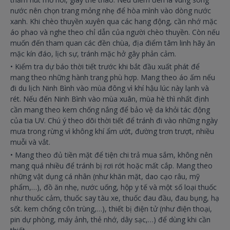
nước nên chọn trang mỏng nhẹ để hòa mình vào dòng nước
xanh. Khi chèo thuyền xuyên qua các hang động, cần nhớ mặc
áo phao và nghe theo chỉ dẫn của người chèo thuyền. Còn nếu
muốn đến tham quan các đền chùa, địa điểm tâm linh hãy ăn
mặc kín đáo, lịch sự, tránh mặc hở gây phản cảm.
•
Kiểm tra dự báo thời tiết trước khi bắt đầu xuất phát để
mang theo những hành trang phù hợp. Mang theo áo ấm nếu
đi du lịch Ninh Bình vào mùa đông vì khí hậu lúc này lạnh và
rét. Nếu đến Ninh Bình vào mùa xuân, mùa hè thì nhất định
cần mang theo kem chống nắng để bảo vệ da khỏi tác động
của tia UV. Chú ý theo dõi thời tiết để tránh đi vào những ngày
mưa trong rừng vì không khí ẩm ướt, đường trơn trượt, nhiều
muỗi và vắt.
•
Mang theo đủ tiền mặt để tiện chi trả mua sắm, không nên
mang quá nhiều để tránh bị rơi rớt hoặc mất cắp. Mang theo
những vật dụng cá nhân (như khăn mặt, dao cạo râu, mỹ
phẩm,…), đồ ăn nhẹ, nước uống, hộp y tế và một số loại thuốc
như thuốc cảm, thuốc say tàu xe, thuốc đau đầu, đau bụng, hạ
sốt. kem chống côn trùng,…), thiết bị điện tử (như điện thoại,
pin dự phòng, máy ảnh, thẻ nhớ, dây sạc,…) để dùng khi cần