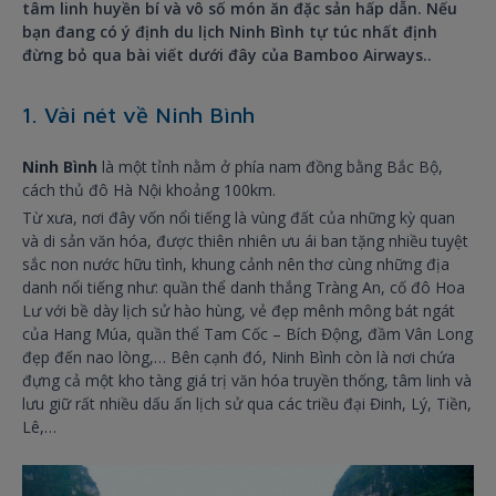
tâm linh huyền bí và vô số món ăn đặc sản hấp dẫn. Nếu
bạn đang có ý định du lịch Ninh Bình tự túc nhất định
đừng bỏ qua bài viết dưới đây của Bamboo Airways..
1. Vài nét về Ninh Bình
Ninh Bình
là một tỉnh nằm ở phía nam đồng bằng Bắc Bộ,
cách thủ đô Hà Nội khoảng 100km.
Từ xưa, nơi đây vốn nổi tiếng là vùng đất của những kỳ quan
và di sản văn hóa, được thiên nhiên ưu ái ban tặng nhiều tuyệt
sắc non nước hữu tình, khung cảnh nên thơ cùng những địa
danh nổi tiếng như: quần thể danh thắng Tràng An, cố đô Hoa
Lư với bề dày lịch sử hào hùng, vẻ đẹp mênh mông bát ngát
của Hang Múa, quần thể Tam Cốc – Bích Động, đầm Vân Long
đẹp đến nao lòng,… Bên cạnh đó, Ninh Bình còn là nơi chứa
đựng cả một kho tàng giá trị văn hóa truyền thống, tâm linh và
lưu giữ rất nhiều dấu ấn lịch sử qua các triều đại Đinh, Lý, Tiền,
Lê,…