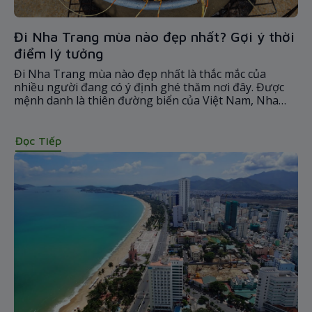
Đi Nha Trang mùa nào đẹp nhất? Gợi ý thời
điểm lý tưởng
Đi Nha Trang mùa nào đẹp nhất là thắc mắc của
nhiều người đang có ý định ghé thăm nơi đây. Được
mệnh danh là thiên đường biển của Việt Nam, Nha
Trang khiến nhiều du khách lưu luyến không muốn
rời đi bởi khung cảnh làn nước trong xanh và bãi cát
trắng trải dài vô cùng thơ mộng. Đừng bỏ qua những
Đọc Tiếp
thời điểm lý tưởng dưới đây để vi vu và chiêm ngưỡng
trọn vẹn bức tranh thiên nhiên tuyệt đẹp của Nha
Trang trong thời gian tới nhé!