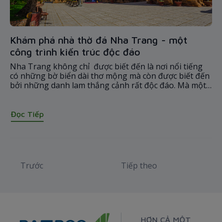
Khám phá nhà thờ đá Nha Trang - một
công trình kiến trúc độc đáo
Nha Trang không chỉ được biết đến là nơi nổi tiếng
có những bờ biển dài thơ mộng mà còn được biết đến
bởi những danh lam thắng cảnh rất độc đáo. Mà một
trong số đó không thể không kể đến nhà thờ đá Nha
Trang, một công trình kiến trúc tâm linh đầy ấn
tượng, một điểm du lịch hút khách của Nha Trang và
Đọc Tiếp
còn là một niềm tự hào của những người theo đạo
công giáo nơi đây.
Trước
Tiếp theo
HƠN CẢ MỘT