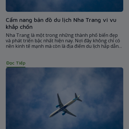
Cẩm nang bản đồ du lịch Nha Trang vi vu
khắp chốn
Nha Trang là một trong những thành phố biển đẹp
và phát triển bậc nhất hiện nay. Nơi đây không chỉ có
nền kinh tế mạnh mà còn là địa điểm du lịch hấp dẫn
cho du khách trong và ngoài nước. Tuy nhiên, đối với
những ai chưa có kinh nghiệm đến đây thì rất khó có
thể biết chi tiết hết các địa danh thắng cảnh.
Đọc Tiếp