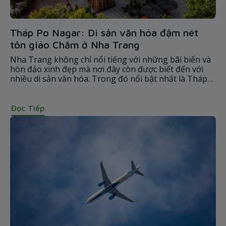
Tháp Po Nagar: Di sản văn hóa đậm nét
tôn giáo Chăm ở Nha Trang
Nha Trang không chỉ nổi tiếng với những bãi biển và
hòn đảo xinh đẹp mà nơi đây còn được biết đến với
nhiều di sản văn hóa. Trong đó nổi bật nhất là Tháp
Po Nagar, một trong những biểu tượng của tôn giáo
Chăm. Để hiểu rõ hơn về di sản này, hãy cùng chúng
tôi theo dõi bài viết sau đây nhé!
Đọc Tiếp