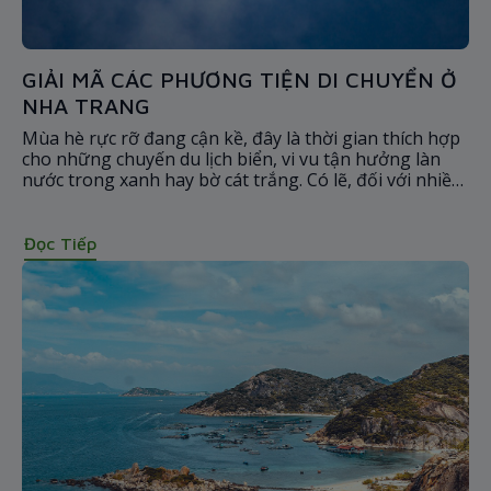
GIẢI MÃ CÁC PHƯƠNG TIỆN DI CHUYỂN Ở
NHA TRANG
Mùa hè rực rỡ đang cận kề, đây là thời gian thích hợp
cho những chuyến du lịch biển, vi vu tận hưởng làn
nước trong xanh hay bờ cát trắng. Có lẽ, đối với nhiều
du khách, Nha Trang chính là điểm đến lý tưởng để
hòa mình cùng khung cảnh thiên nhiên tuyệt đẹp.
Đọc Tiếp