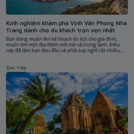
Kinh nghiệm khám phá Vịnh Vân Phong Nha
Trang dành cho du khách trọn vẹn nhất
Bạn đang muốn lên kế hoạch du lịch cho gia đình,
muốn tìm một địa điểm mới mẻ và trong lành. Điều
này đã làm bạn đau đầu và phải suy nghĩ rất nhiều,
đừng quá lo lắng bởi vì đã có vịnh Vân Phong. Bài viết
dưới đây, chúng tôi sẽ chia sẻ đến các bạn kinh
nghiệm khám phá vịnh Vân Phong Nha Trang.
Đọc Tiếp