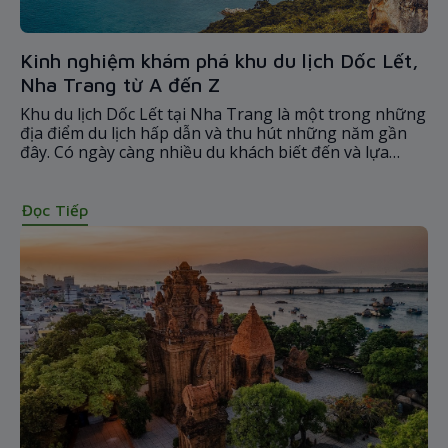
Kinh nghiệm khám phá khu du lịch Dốc Lết,
Nha Trang từ A đến Z
Khu du lịch Dốc Lết tại Nha Trang là một trong những
địa điểm du lịch hấp dẫn và thu hút những năm gần
đây. Có ngày càng nhiều du khách biết đến và lựa
chọn đây là nơi lý tưởng cho chuyến đi của mình. Để
giúp các bạn có một chuyến đi thành công chúng tôi
xin chia sẻ kinh nghiệm khám phá du lịch Dốc Lết từ A
Đọc Tiếp
đến Z ngay sau đây nhé.