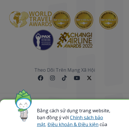
Theo Dõi Trên Mạng Xã Hội
Sơ đồ website
Bằng cách sử dụng trang website,
bạn đồng ý với
Chính sách bảo
@ 2023 Bamboo Airways Copyright. All Rights
Reserved.
mật,
Điều khoản & Điều kiện
của
Business Registration Code: 0107867370