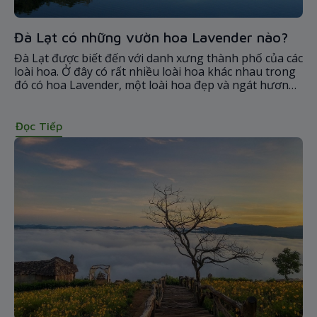
Đà Lạt có những vườn hoa Lavender nào?
Đà Lạt được biết đến với danh xưng thành phố của các
loài hoa. Ở đây có rất nhiều loài hoa khác nhau trong
đó có hoa Lavender, một loài hoa đẹp và ngát hương.
Bài viết này chúng tôi sẽ chia sẻ thông tin về những
vườn hoa Lavender khiến du khách mê mẩn và tha hồ
chụp ảnh.
Đọc Tiếp