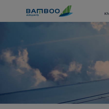
Truy cập nội dung luôn
Kh
Van Don - Taipei