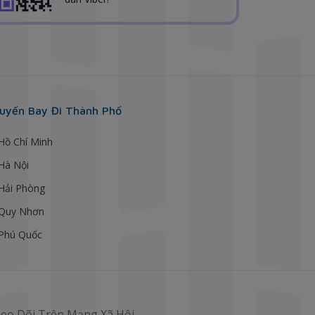
uyến Bay Đi Thành Phố
 Hồ Chí Minh
 Hà Nội
 Hải Phòng
 Quy Nhơn
 Phú Quốc
eo Dõi Trên Mạng Xã Hội