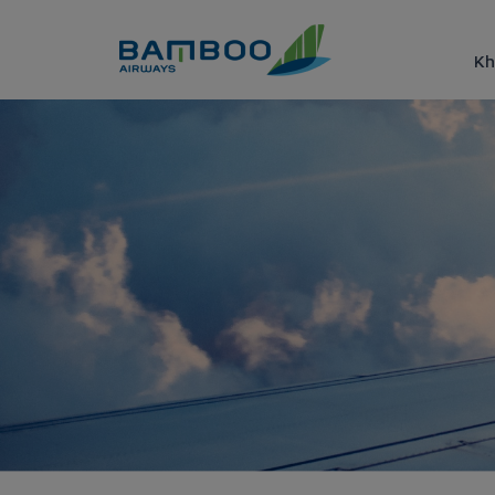
Truy cập nội dung luôn
Kh
Singapore - London