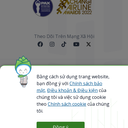
Theo Dõi Trên Mạng Xã Hội
Sơ đồ website
Bằng cách sử dụng trang website,
bạn đồng ý với
Chính sách bảo
@ 2023 Bamboo Airways Copyright. All Rights
Reserved.
mật,
Điều khoản & Điều kiện
của
Business Registration Code: 0107867370
chúng tôi và việc sử dụng cookie
theo
Chính sách cookie
của chúng
tôi.
Đồng ý