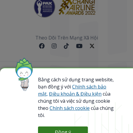
Theo Dõi Trên Mạng Xã Hội
Sơ đồ website
Bằng cách sử dụng trang website,
bạn đồng ý với
Chính sách bảo
@ 2023 Bamboo Airways Copyright. All Rights
Reserved.
mật,
Điều khoản & Điều kiện
của
Business Registration Code: 0107867370
chúng tôi và việc sử dụng cookie
theo
Chính sách cookie
của chúng
tôi.
Đồng ý