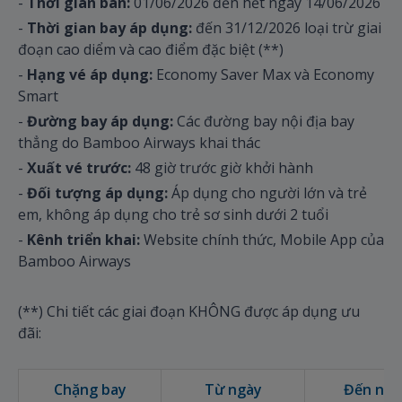
-
Thời gian bán:
01/06/2026 đến hết ngày 14/06/2026
-
Thời gian bay áp dụng:
đến 31/12/2026 loại trừ giai
đoạn cao diểm và cao điểm đặc biệt (**)
-
Hạng vé áp dụng:
Economy Saver Max và Economy
Smart
-
Đường bay áp dụng:
Các đường bay nội địa bay
thẳng do Bamboo Airways khai thác
-
Xuất vé trước:
48 giờ trước giờ khởi hành
-
Đối tượng áp dụng:
Áp dụng cho người lớn và trẻ
em, không áp dụng cho trẻ sơ sinh dưới 2 tuổi
-
Kênh triển khai:
Website chính thức, Mobile App của
Bamboo Airways
(**) Chi tiết các giai đoạn KHÔNG được áp dụng ưu
đãi:
Chặng bay
Từ ngày
Đến ngà