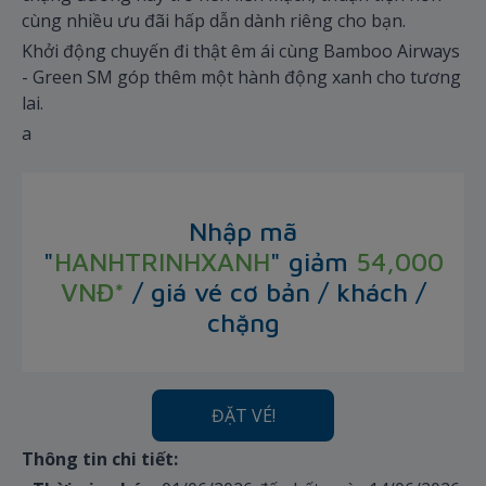
cùng nhiều ưu đãi hấp dẫn dành riêng cho bạn.
Khởi động chuyến đi thật êm ái cùng Bamboo Airways
- Green SM góp thêm một hành động xanh cho tương
lai.
a
Nhập mã
"
HANHTRINHXANH
"
giảm
54,000
VNĐ*
/ giá vé cơ bản / khách /
chặng
ĐẶT VÉ!
Thông tin chi tiết: