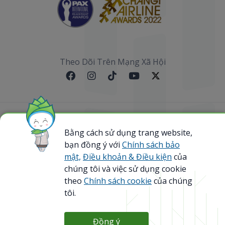
Theo Dõi Trên Mạng Xã Hội
Sơ đồ website
Bằng cách sử dụng trang website,
bạn đồng ý với
Chính sách bảo
@ 2023 Bamboo Airways Copyright. All Rights
Reserved.
mật,
Điều khoản & Điều kiện
của
Business Registration Code: 0107867370
chúng tôi và việc sử dụng cookie
theo
Chính sách cookie
của chúng
tôi.
Đồng ý