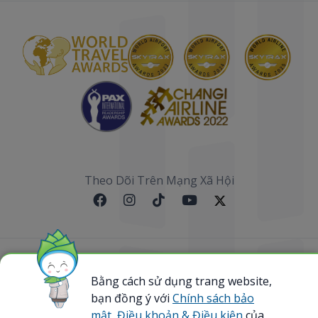
Theo Dõi Trên Mạng Xã Hội
Sơ đồ website
Bằng cách sử dụng trang website,
@ 2023 Bamboo Airways Copyright. All Rights
bạn đồng ý với
Chính sách bảo
Reserved.
mật,
Điều khoản & Điều kiện
của