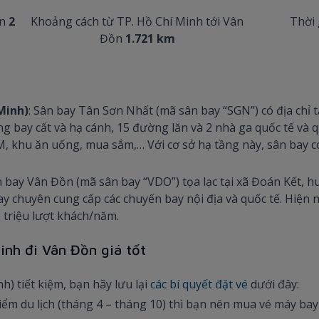
ồn
2
Khoảng cách từ TP. Hồ Chí Minh tới Vân
Thời 
Đồn
1.721 km
Minh)
: Sân bay Tân Sơn Nhất (mã sân bay “SGN”) có địa chỉ
g bay cất và hạ cánh, 15 đường lăn và 2 nhà ga quốc tế và q
ATM, khu ăn uống, mua sắm,… Với cơ sở hạ tầng này, sân bay 
 bay Vân Đồn (mã sân bay “VDO”) tọa lạc tại xã Đoán Kết, 
chuyên cung cấp các chuyến bay nội địa và quốc tế. Hiện na
0 triệu lượt khách/năm.
inh đi Vân Đồn giá tốt
) tiết kiệm, bạn hãy lưu lại
các bí quyết đặt vé
dưới đây:
ểm du lịch (tháng 4 – tháng 10) thì bạn nên mua vé máy bay