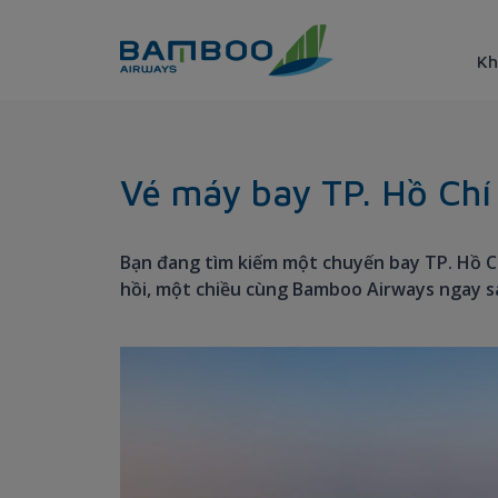
Truy cập nội dung luôn
Kh
Đặt vé máy bay từ Sài Gòn đ
Vé máy bay TP. Hồ Chí
Bạn đang tìm kiếm một chuyến bay TP. Hồ C
hồi, một chiều cùng Bamboo Airways ngay s