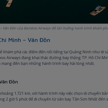
 – Vân Đồn của Bamboo Airways để tận hưởng hành trình khám phá a
Chí Minh – Vân Đồn
ể khám phá các điểm đến nổi tiếng tại Quảng Ninh như di sả
boo Airways đang khai thác đường bay thẳng TP. Hồ Chí Min
hắn mang đến bạn những hành trình bay hài lòng nhất.
 Vân Đồn
oảng 1.721 km, với hành trình này việc chọn di chuyển bằng 
ảng 2 giờ 5 phút để di chuyển từ sân bay Tân Sơn Nhất đến 