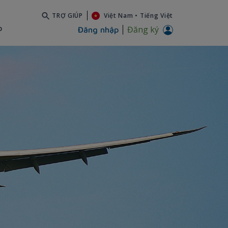
TRỢ GIÚP
Việt Nam
•
Tiếng Việt
b
Đăng ký
Đăng nhập