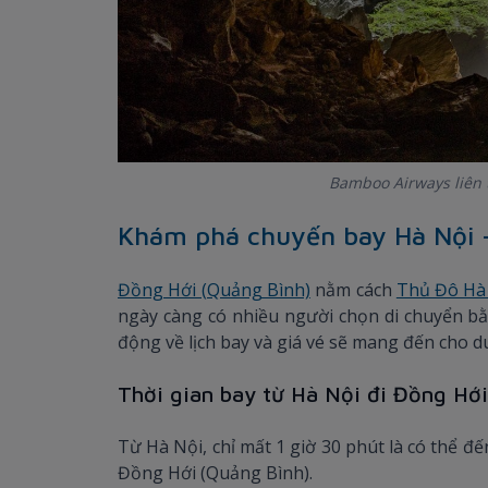
Bamboo Airways liên 
Khám phá chuyến bay Hà Nội 
Đồng Hới (Quảng Bình)
nằm cách
Thủ Đô Hà
ngày càng có nhiều người chọn di chuyển b
động về lịch bay và giá vé sẽ mang đến cho d
Thời gian bay từ Hà Nội đi Đồng Hới
Từ Hà Nội, chỉ mất 1 giờ 30 phút là có thể đ
Đồng Hới (Quảng Bình).