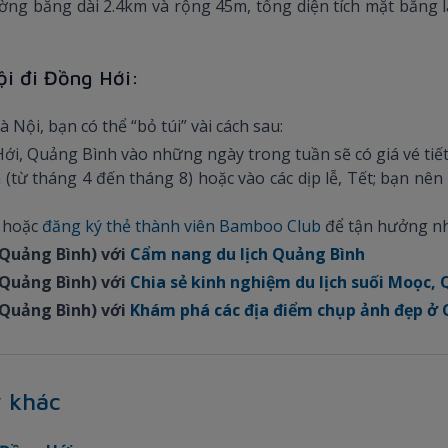
ng băng dài 2.4km và rộng 45m, tổng diện tích mặt bằng l
ội đi Đồng Hới:
 Nội, bạn có thể “bỏ túi” vài cách sau:
ới, Quảng Bình vào những ngày trong tuần sẽ có giá vé tiế
 (từ tháng 4 đến tháng 8) hoặc vào các dịp lễ, Tết; bạn nên 
 hoặc
đăng ký thẻ thành viên Bamboo Club
để tận hưởng nh
(Quảng Bình) với
Cẩm nang du lịch Quảng Bình
(Quảng Bình) với
Chia sẻ kinh nghiệm du lịch suối Moọc,
(Quảng Bình) với
Khám phá các địa điểm chụp ảnh đẹp ở
 khác