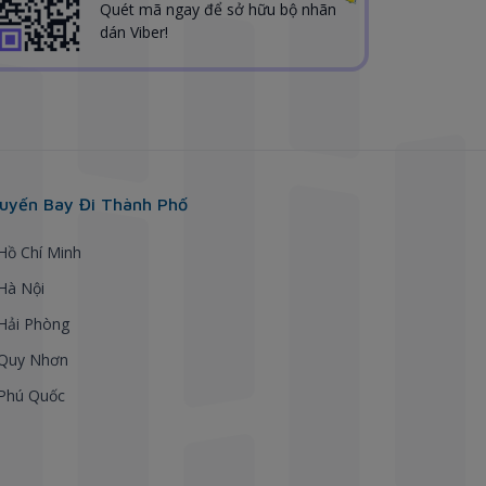
Quét mã ngay để sở hữu bộ nhãn
dán Viber!
uyến Bay Đi Thành Phố
 Hồ Chí Minh
 Hà Nội
 Hải Phòng
 Quy Nhơn
 Phú Quốc