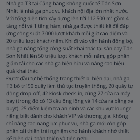
Nhà ga T3 tại Cảng hàng không quốc tế Tân Sơn
Nhất là nhà ga phục vụ khách nội địa lớn nhất nước.
Với tổng diện tích xây dựng lên tới 112.500 m² gồm 4
tầng nổi và 1 tầng hầm, nhà ga được thiết kế để đáp
ứng công suất 7.000 lượt khách mỗi giờ cao điểm và
20 triệu lượt khách/năm. Khi đi vào vận hành đồng bộ,
nhà ga nâng tổng công suất khai thác tại sân bay Tân
Sơn Nhất lên 50 triệu lượt khách mỗi năm, góp phần
giảm tải cho các nhà ga hiện hữu và nâng cao hiệu
quả khai thác.
Được đầu tư hệ thống trang thiết bị hiện đại, nhà ga
T3 bố trí 90 quầy làm thủ tục truyền thống, 20 quầy tự
động drop-off, 42 kiosk check-in, cùng 27 cửa ra máy
bay (trong đó có 13 cầu ống lồng và 14 cửa ra bằng xe
buýt), 25 điểm kiểm tra an ninh và các khu vực lounge
riêng biệt dành cho khách VIP và thương gia. Không
chỉ nâng cao năng lực phục vụ, nhà ga mới còn góp
phần cải thiện trải nghiệm cho hành khách nhờ thiết
kế hiện đại, thân thiện và tiện nghi.