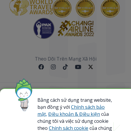
Theo Dõi Trên Mạng Xã Hội
Sơ đồ website
Bằng cách sử dụng trang website,
bạn đồng ý với
Chính sách bảo
@ 2023 Bamboo Airways Copyright. All Rights
Reserved.
mật,
Điều khoản & Điều kiện
của
Business Registration Code: 0107867370
chúng tôi và việc sử dụng cookie
theo
Chính sách cookie
của chúng