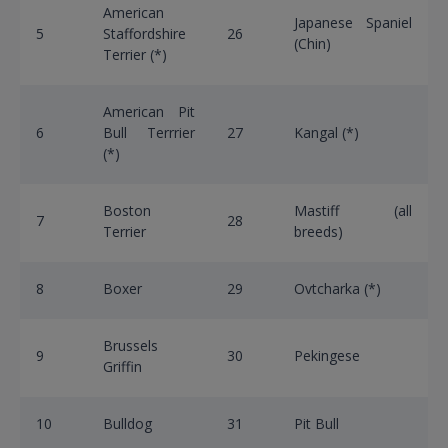
American
Japanese Spaniel
5
Staffordshire
26
(Chin)
Terrier (*)
American Pit
6
Bull Terrrier
27
Kangal (*)
(*)
Boston
Mastiff (all
7
28
Terrier
breeds)
8
Boxer
29
Ovtcharka (*)
Brussels
9
30
Pekingese
Griffin
10
Bulldog
31
Pit Bull