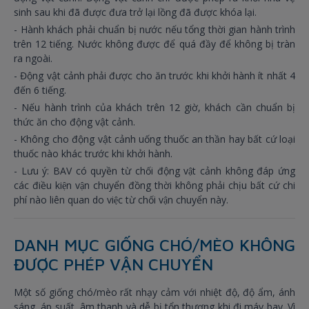
sinh sau khi đã được đưa trở lại lồng đã được khóa lại.
- Hành khách phải chuẩn bị nước nếu tổng thời gian hành trình
trên 12 tiếng. Nước không được để quá đầy để không bị tràn
ra ngoài.
- Động vật cảnh phải được cho ăn trước khi khởi hành ít nhất 4
đến 6 tiếng.
- Nếu hành trình của khách trên 12 giờ, khách cần chuẩn bị
thức ăn cho động vật cảnh.
- Không cho động vật cảnh uống thuốc an thần hay bất cứ loại
thuốc nào khác trước khi khởi hành.
- Lưu ý: BAV có quyền từ chối động vật cảnh không đáp ứng
các điều kiện vận chuyển đồng thời không phải chịu bất cứ chi
phí nào liên quan do việc từ chối vận chuyển này.
DANH MỤC GIỐNG CHÓ/MÈO KHÔNG
ĐƯỢC PHÉP VẬN CHUYỂN
Một số giống chó/mèo rất nhạy cảm với nhiệt độ, độ ẩm, ánh
sáng, áp suất, âm thanh và dễ bị tổn thương khi đi máy bay. Vì