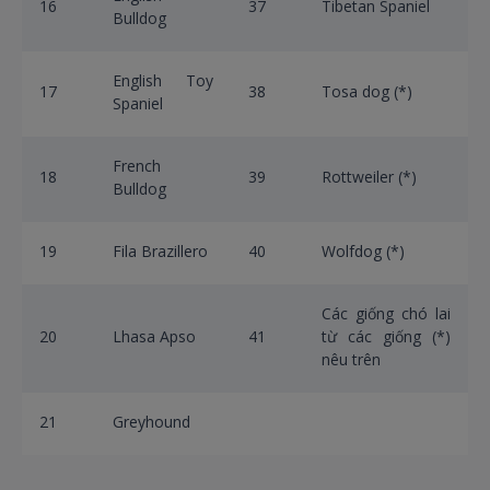
16
37
Tibetan Spaniel
Bulldog
English Toy
17
38
Tosa dog (*)
Spaniel
French
18
39
Rottweiler (*)
Bulldog
19
Fila Brazillero
40
Wolfdog (*)
Các giống chó lai
20
Lhasa Apso
41
từ các giống (*)
nêu trên
21
Greyhound