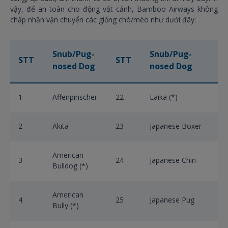
vậy, để an toàn cho động vật cảnh, Bamboo Airways không
chấp nhận vận chuyển các giống chó/mèo như dưới đây:
Snub/Pug-
Snub/Pug-
STT
STT
nosed Dog
nosed Dog
1
Affenpinscher
22
Laika (*)
2
Akita
23
Japanese Boxer
American
3
24
Japanese Chin
Bulldog (*)
American
4
25
Japanese Pug
Bully (*)