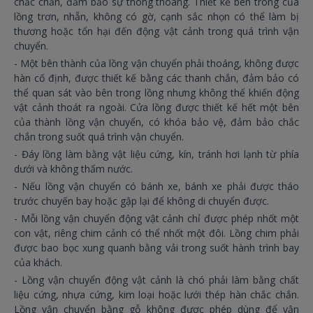
chắc chắn, đảm bảo sự thông thoáng. Thiết kế bên trong của
lồng trơn, nhẵn, không có gờ, cạnh sắc nhọn có thể làm bị
thương hoặc tổn hại đến động vật cảnh trong quá trình vận
chuyển.
- Một bên thành của lồng vận chuyển phải thoáng, không được
hàn cố định, được thiết kế bằng các thanh chắn, đảm bảo có
thể quan sát vào bên trong lồng nhưng không thể khiến động
vật cảnh thoát ra ngoài. Cửa lồng được thiết kế hết một bên
của thành lồng vận chuyển, có khóa bảo vệ, đảm bảo chắc
chắn trong suốt quá trình vận chuyển.
- Đáy lồng làm bằng vật liệu cứng, kín, tránh hơi lạnh từ phía
dưới và không thấm nước.
- Nếu lồng vận chuyển có bánh xe, bánh xe phải được tháo
trước chuyến bay hoặc gập lại để không di chuyển được.
- Mỗi lồng vận chuyển động vật cảnh chỉ được phép nhốt một
con vật, riêng chim cảnh có thể nhốt một đôi. Lồng chim phải
được bao bọc xung quanh bằng vải trong suốt hành trình bay
của khách.
- Lồng vận chuyển động vật cảnh là chó phải làm bằng chất
liệu cứng, nhựa cứng, kim loại hoặc lưới thép hàn chắc chắn.
Lồng vận chuyển bằng gỗ không được phép dùng để vận