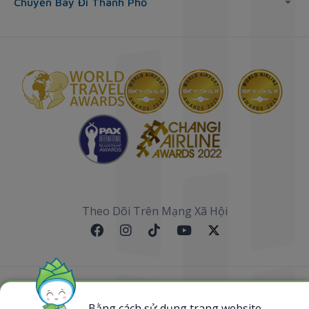
Chuyến Bay Đi Thành Phố
Theo Dõi Trên Mạng Xã Hội
Sơ đồ website
Bằng cách sử dụng trang website,