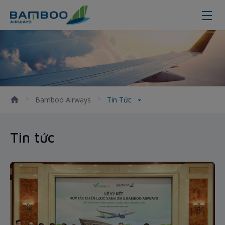
Tin tức
Bamboo Airways
Tin Tức
Tin tức