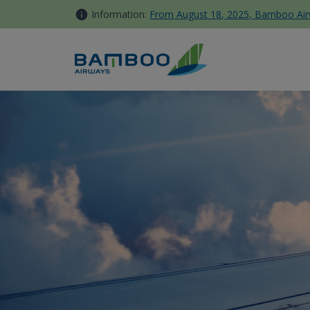
内容へスキップ
Information:
From August 18, 2025, Bamboo Airwa
Các địa điểm du lịch ở Singa