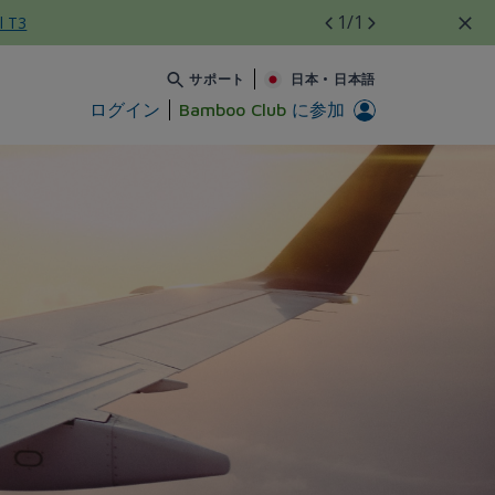
1
/1
l T3
サポート
日本
•
日本語
ログイン
Bamboo Club
に参加
qua - Bamboo Airways