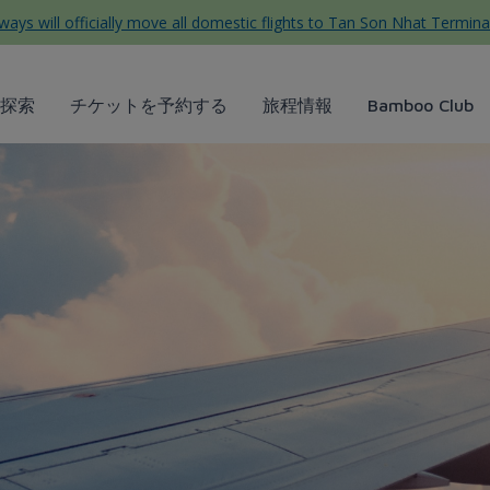
ys will officially move all domestic flights to Tan Son Nhat Termina
探索
チケットを予約する
旅程情報
Bamboo Club
pore nổi tiếng không thể bỏ 