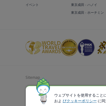
イベント
東京成田 - ハノイ
東京成田 - ホーチミン
Sitemap
@ 2023 Bamboo Airways Copyright. All Rights
Business Registration Code: 010786737
ウェブサイトを使用すること
およ
びクッキーポリシー
に同