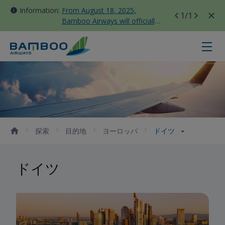
Information:
From August 18, 2025,
1
/1
Bamboo Airways will officially
move all domestic flights to
Tan Son Nhat Terminal T3
ドイツ - Bamboo Airways
探索
目的地
ヨーロッパ
ドイツ
ドイツ