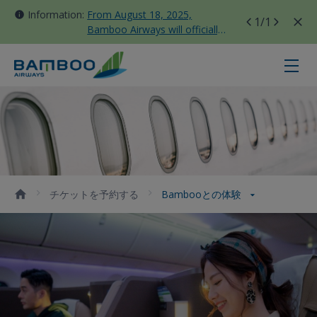
Information:
From August 18, 2025,
1
/1
Bamboo Airways will officially
move all domestic flights to
Tan Son Nhat Terminal T3
Bambooとの体験 - Bamboo Airway
チケットを予約する
Bambooとの体験