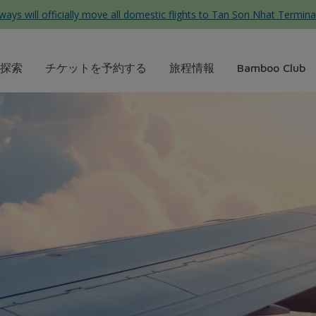
ys will officially move all domestic flights to Tan Son Nhat Termina
探索
チケットを予約する
旅程情報
Bamboo Club
- Bamboo Airways