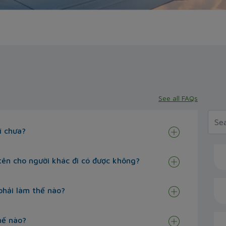
See all FAQs
í chưa?
tên cho người khác đi có được không?
phải làm thế nào?
hế nào?