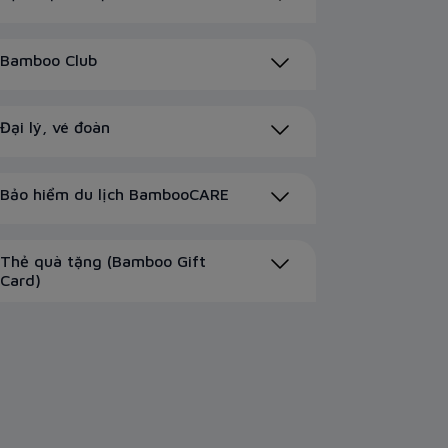
Bamboo Club
Đại lý, vé đoàn
Bảo hiểm du lịch BambooCARE
Thẻ quà tặng (Bamboo Gift
Card)