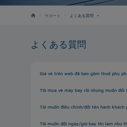
サポート
よくある質問
よくある質問
Giá vé trên web đã bao gồm thuế phụ ph
Tôi mua vé máy bay rồi nhưng muốn đổi 
Tôi muốn điều chỉnh/đổi tên hành khách 
Tôi muốn đổi ngày/giờ bay thì làm như t