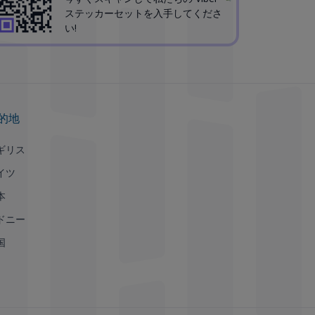
ステッカーセットを入手してくださ
い!
的地
ギリス
イツ
本
ドニー
国