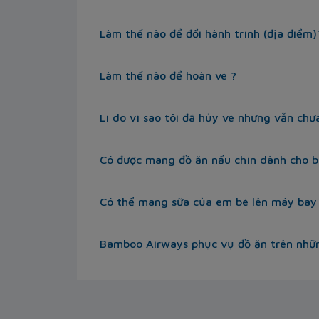
Làm thế nào để đổi hành trình (địa điểm)
Làm thế nào để hoàn vé ?
Lí do vì sao tôi đã hủy vé nhưng vẫn chư
Có được mang đồ ăn nấu chín dành cho 
Có thể mang sữa của em bé lên máy bay
Bamboo Airways phục vụ đồ ăn trên nhữ