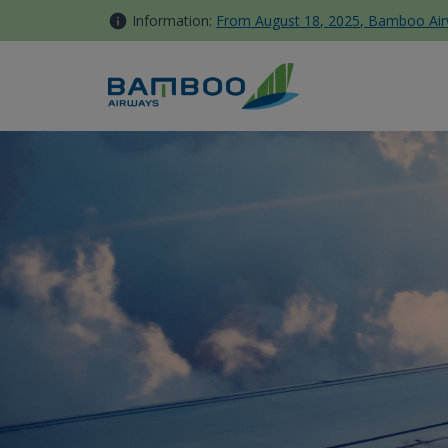
内容へスキップ
Information:
From August 18, 2025, Bamboo Airwa
Frequently asked questions 