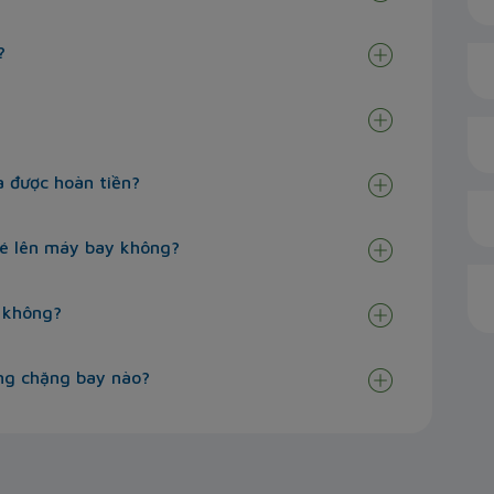
?
a được hoàn tiền?
bé lên máy bay không?
 không?
ng chặng bay nào?