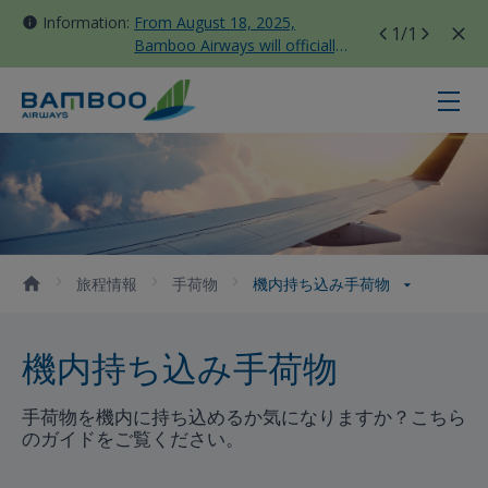
Information:
From August 18, 2025,
1
/1
Bamboo Airways will officially
move all domestic flights to
Tan Son Nhat Terminal T3
機内持ち込み手荷物 - Bamboo Airw
旅程情報
手荷物
機内持ち込み手荷物
機内持ち込み手荷物
手荷物を機内に持ち込めるか気になりますか？こちら
のガイドをご覧ください。