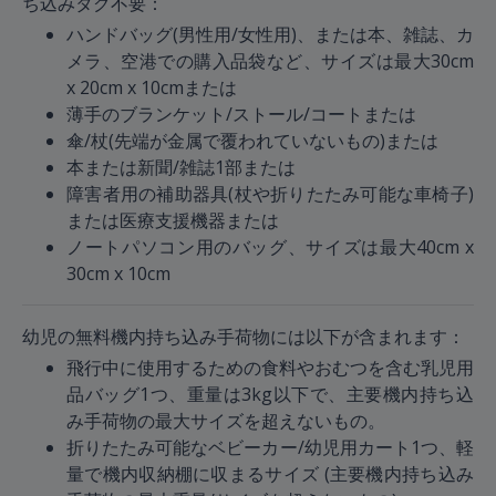
ち込みタグ不要：
ハンドバッグ(男性用/女性用)、または本、雑誌、カ
メラ、空港での購入品袋など、サイズは最大30cm
x 20cm x 10cmまたは
薄手のブランケット/ストール/コートまたは
傘/杖(先端が金属で覆われていないもの)または
本または新聞/雑誌1部または
障害者用の補助器具(杖や折りたたみ可能な車椅子)
または医療支援機器または
ノートパソコン用のバッグ、サイズは最大40cm x
30cm x 10cm
幼児の無料機内持ち込み手荷物には以下が含まれます：
飛行中に使用するための食料やおむつを含む乳児用
品バッグ1つ、重量は3kg以下で、主要機内持ち込
み手荷物の最大サイズを超えないもの。
折りたたみ可能なベビーカー/幼児用カート1つ、軽
量で機内収納棚に収まるサイズ (主要機内持ち込み