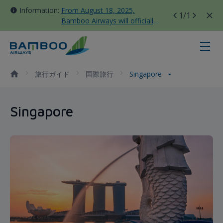
Information:
From August 18, 2025,
1
/1
Bamboo Airways will officially
move all domestic flights to
Tan Son Nhat Terminal T3
Singapore - Bamboo Airways
旅行ガイド
国際旅行
Singapore
Singapore