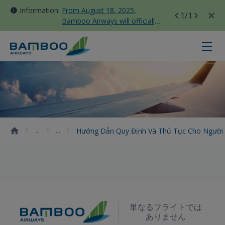
Information:
From August 18, 2025,
1
/1
Bamboo Airways will officially
move all domestic flights to
Tan Son Nhat Terminal T3
Hướng dẫn quy định và thủ tục ch
Hướng Dẫn Quy Định Và Thủ Tục Cho Người
単なるフライトでは
ありません