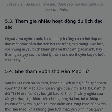
Tất cả viên đá tại bãi tắm đều được sắp xếp một cách hoàn
toàn tự nhiên.
5.3. Tham gia nhiều hoạt động du lịch đặc
sắc
Ngoài vi vu ngắm cảnh, khách du lịch cũng có cơ hội đạp xe
dạo mát hoặc nằm dài trên bãi cát trắng mịn màng. Đặc biệt,
với những ai yêu thích khám phá và thử cảm giác mạnh, hãy
tham gia ngay các trò chơi lý thú như chèo thuyền kayak, lướt
ván, nhảy dù…
5.4. Ghé thăm vườn thơ Hàn Mặc Tử
Sau khi vui chơi tại bãi tắm, khách du lịch đừng quên ghé thăm
vườn thơ Hàn Mặc Tử – nơi an nghỉ của vị thi sĩ tài ba, nằm ở
đồi Thi Nhân. Nơi đây lưu giữ bao lời thơ, lời văn ý nghĩa của
tác giả, được tạc khắc trên những tảng đá lớn, bố trí khắp
khuôn viên vườn. Ngoài ra, một điểm ấn tượng khác của vườn
thơ Hàn Mặc Tử là không gian tươi mát, yên bình, hòa quyện