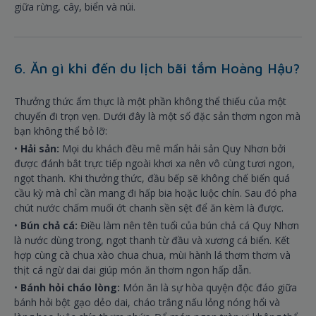
giữa rừng, cây, biển và núi.
6. Ăn gì khi đến du lịch bãi tắm Hoàng Hậu?
Thưởng thức ẩm thực là một phần không thể thiếu của một
chuyến đi trọn vẹn. Dưới đây là một số đặc sản thơm ngon mà
bạn không thể bỏ lỡ:
•
Hải sản:
Mọi du khách đều mê mẩn hải sản Quy Nhơn bởi
được đánh bắt trực tiếp ngoài khơi xa nên vô cùng tươi ngon,
ngọt thanh. Khi thưởng thức, đầu bếp sẽ không chế biến quá
cầu kỳ mà chỉ cần mang đi hấp bia hoặc luộc chín. Sau đó pha
chút nước chấm muối ớt chanh sền sệt để ăn kèm là được.
•
Bún chả cá:
Điều làm nên tên tuổi của bún chả cá Quy Nhơn
là nước dùng trong, ngọt thanh từ đầu và xương cá biển. Kết
hợp cùng cà chua xào chua chua, mùi hành lá thơm thơm và
thịt cá ngừ dai dai giúp món ăn thơm ngon hấp dẫn.
•
Bánh hỏi cháo lòng:
Món ăn là sự hòa quyện độc đáo giữa
bánh hỏi bột gạo dẻo dai, cháo trắng nấu lỏng nóng hổi và