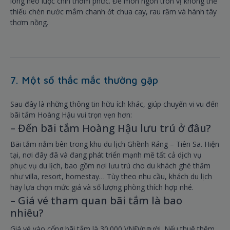
lòng heo luộc chín thơm phức. Để món ngon tròn vị không thể
thiếu chén nước mắm chanh ớt chua cay, rau răm và hành tây
thơm nồng.
7. Một số thắc mắc thường gặp
Sau đây là những thông tin hữu ích khác, giúp chuyến vi vu đến
bãi tắm Hoàng Hậu vui trọn vẹn hơn:
– Đến bãi tắm Hoàng Hậu lưu trú ở đâu?
Bãi tắm nằm bên trong khu du lịch Ghềnh Ráng – Tiên Sa. Hiện
tại, nơi đây đã và đang phát triển mạnh mẽ tất cả dịch vụ
phục vụ du lịch, bao gồm nơi lưu trú cho du khách ghé thăm
như villa, resort, homestay… Tùy theo nhu cầu, khách du lịch
hãy lựa chọn mức giá và số lượng phòng thích hợp nhé.
– Giá vé tham quan bãi tắm là bao
nhiêu?
Giá vé vào cổng bãi tắm là 30.000 VNĐ/người. Nếu thuê thêm