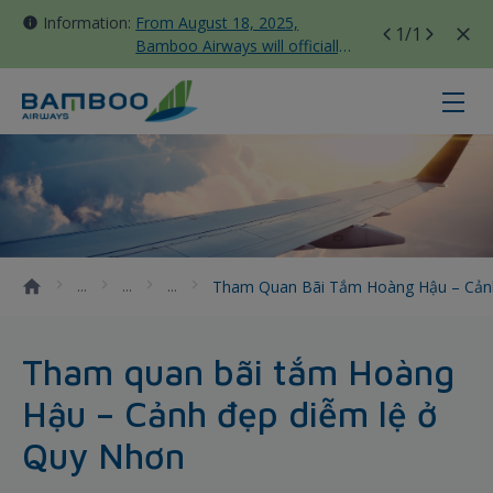
Information:
From August 18, 2025,
1
/1
Bamboo Airways will officially
move all domestic flights to
Tan Son Nhat Terminal T3
Tham quan bãi tắm Hoàng Hậu &#
Tham Quan Bãi Tắm Hoàng Hậu – Cản
Tham quan bãi tắm Hoàng
Hậu – Cảnh đẹp diễm lệ ở
Quy Nhơn