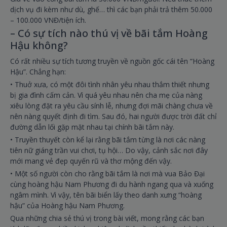
dịch vụ đi kèm như dù, ghế… thì các bạn phải trả thêm 50.000
– 100.000 VNĐ/tiện ích.
– Có sự tích nào thú vị về bãi tắm Hoàng
Hậu không?
Có rất nhiều sự tích tương truyền về nguồn gốc cái tên “Hoàng
Hậu”. Chẳng hạn:
• Thuở xưa, có một đôi tình nhân yêu nhau thắm thiết nhưng
bị gia đình cấm cản. Vì quá yêu nhau nên cha mẹ của nàng
xiêu lòng đặt ra yêu cầu sính lễ, nhưng đợi mãi chàng chưa về
nên nàng quyết định đi tìm. Sau đó, hai người được trời đất chỉ
đường dẫn lối gặp mặt nhau tại chính bãi tắm này.
• Truyền thuyết còn kể lại rằng bãi tắm từng là nơi các nàng
tiên nữ giáng trần vui chơi, tụ hội… Do vậy, cảnh sắc nơi đây
mới mang vẻ đẹp quyến rũ và thơ mộng đến vậy.
• Một số người còn cho rằng bãi tắm là nơi mà vua Bảo Đại
cùng hoàng hậu Nam Phương đi du hành ngang qua và xuống
ngâm mình. Vì vậy, tên bãi biển lấy theo danh xưng “hoàng
hậu” của Hoàng hậu Nam Phương.
Qua những chia sẻ thú vị trong bài viết, mong rằng các bạn