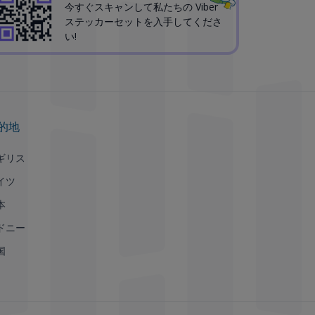
今すぐスキャンして私たちの Viber
ステッカーセットを入手してくださ
い!
的地
ギリス
イツ
本
ドニー
国