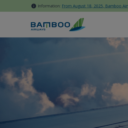
内容へスキップ
Information:
From August 18, 2025, Bamboo Airwa
Gợi ý những món ăn ngon Ph