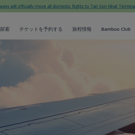
ys will officially move all domestic flights to Tan Son Nhat Termina
探索
チケットを予約する
旅程情報
Bamboo Club
ú Quốc không thể bỏ qua - 