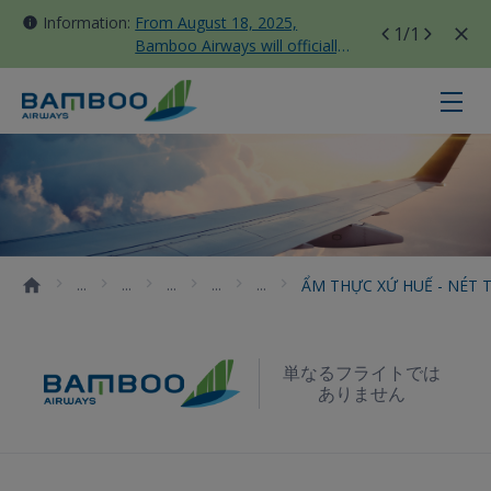
Information:
From August 18, 2025,
1
/1
Bamboo Airways will officially
move all domestic flights to
Tan Son Nhat Terminal T3
ẨM THỰC XỨ HUẾ - NÉT TINH TÚ
ẨM THỰC XỨ HUẾ - NÉT
単なるフライトでは
ありません