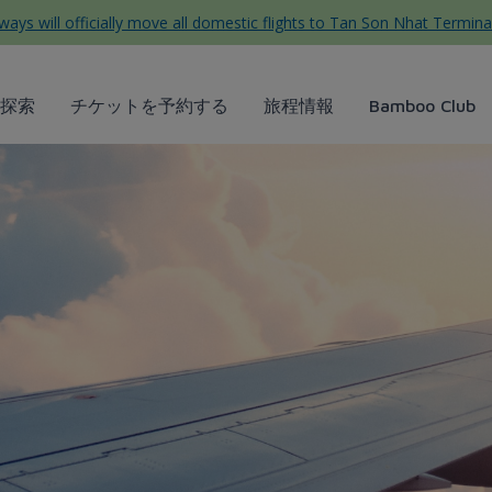
ys will officially move all domestic flights to Tan Son Nhat Termina
探索
チケットを予約する
旅程情報
Bamboo Club
tự túc cho người đi lần đầu 