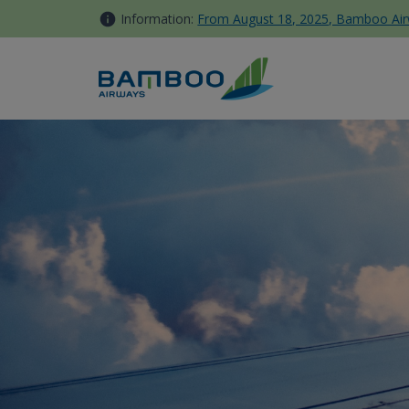
内容へスキップ
Information:
From August 18, 2025, Bamboo Airwa
Kinh nghiệm du lịch Côn Đảo 