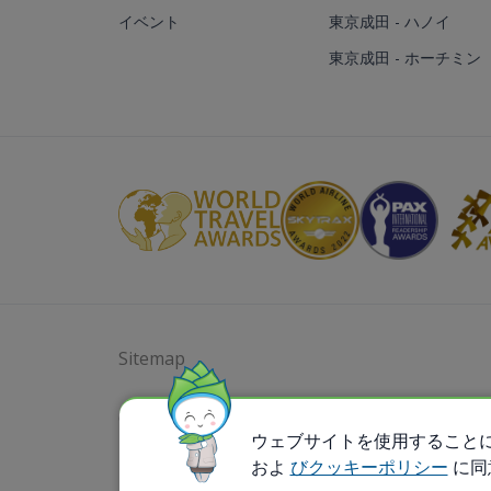
イベント
東京成田 - ハノイ
東京成田 - ホーチミン
Sitemap
@ 2023 Bamboo Airways Copyright. All Rights
Business Registration Code: 010786737
ウェブサイトを使用すること
およ
びクッキーポリシー
に同