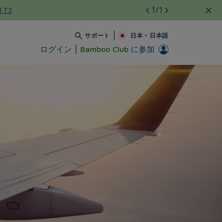
1
/1
l T3
サポート
日本
•
日本語
ログイン
Bamboo Club
に参加
- Bamboo Airways