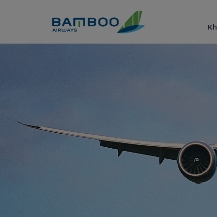
Truy cập nội dung luôn
Kh
Đặt vé máy bay Sài Gòn đi Vin