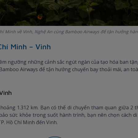
hí Minh về Vinh, Nghệ An cùng Bamboo Airways để tận hưởng hành 
hí Minh – Vinh
êm ngưỡng những cảnh sắc ngút ngàn của tạo hóa ban tặn
amboo Airways để tận hưởng chuyến bay thoải mái, an toàn 
 Vinh
oảng 1.312 km. Bạn có thể di chuyển tham quan giữa 2 th
 bảo sức khỏe trong suốt hành trình, bạn nên chọn cách d
TP. Hồ Chí Minh đến Vinh.