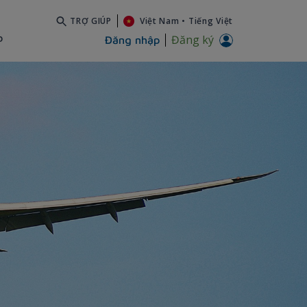
TRỢ GIÚP
Việt Nam
•
Tiếng Việt
b
Đăng ký
Đăng nhập