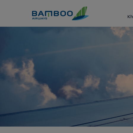
Truy cập nội dung luôn
Kh
Ưu đãi mua điểm thưởng Ba