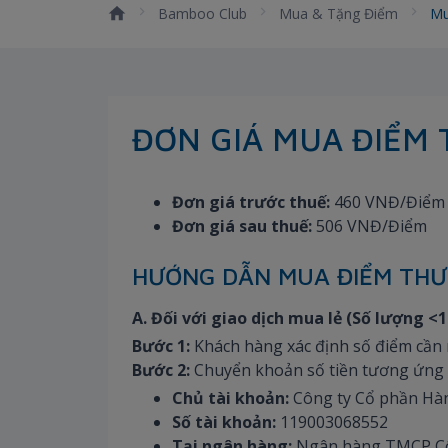
Bamboo Club
Mua & Tặng Điểm
Mu
ĐƠN GIÁ MUA ĐIỂM
Đơn giá trước thuế:
460 VNĐ/Điểm
Đơn giá sau thuế:
506 VNĐ/Điểm
HƯỚNG DẪN MUA ĐIỂM TH
A. Đối với giao dịch mua lẻ (Số lượng <1
Bước 1:
Khách hàng xác định số điểm cần 
Bước 2:
Chuyển khoản số tiền tương ứng t
Chủ tài khoản:
Công ty Cổ phần Hà
Số tài khoản:
119003068552
Tại ngân hàng:
Ngân hàng TMCP Côn