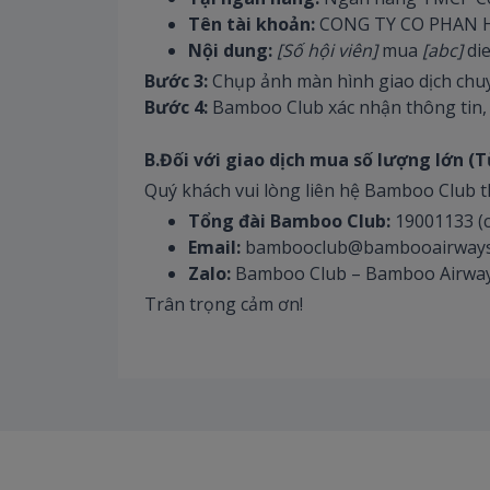
Tên tài khoản:
CONG TY CO PHAN 
Nội dung:
[Số hội viên]
mua
[abc]
di
Bước 3:
Chụp ảnh màn hình giao dịch chuy
Bước 4:
Bamboo Club xác nhận thông tin, c
B.Đối với giao dịch mua số lượng lớn (T
Quý khách vui lòng liên hệ Bamboo Club t
Tổng đài Bamboo Club:
19001133 (c
Email:
bambooclub@bambooairways
Zalo:
Bamboo Club – Bamboo Airway
Trân trọng cảm ơn!