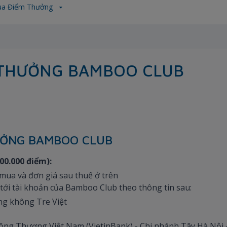
a Điểm Thưởng
 THƯỞNG BAMBOO CLUB
ƯỞNG BAMBOO CLUB
00.000 điểm):
mua và đơn giá sau thuế ở trên
ới tài khoản của Bamboo Club theo thông tin sau:
ng không Tre Việt
g Thương Việt Nam (VietinBank) - Chi nhánh Tây Hà Nội -