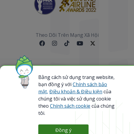
Theo Dõi Trên Mạng Xã Hội
Sơ đồ website
Bằng cách sử dụng trang website,
bạn đồng ý với
Chính sách bảo
@ 2023 Bamboo Airways Copyright. All Rights
Reserved.
mật,
Điều khoản & Điều kiện
của
Business Registration Code: 0107867370
chúng tôi và việc sử dụng cookie
theo
Chính sách cookie
của chúng
tôi.
Đồng ý