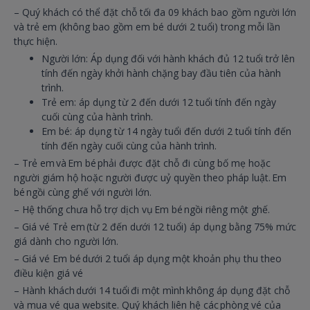
– Quý khách có thể đặt chỗ tối đa 09 khách bao gồm người lớn
và trẻ em (không bao gồm em bé dưới 2 tuổi) trong mỗi lần
thực hiện.
Người lớn: Áp dụng đối với hành khách đủ 12 tuổi trở lên
tính đến ngày khởi hành chặng bay đầu tiên của hành
trình.
Trẻ em: áp dụng từ 2 đến dưới 12 tuổi tính đến ngày
cuối cùng của hành trình.
Em bé: áp dụng từ 14 ngày tuổi đến dưới 2 tuổi tính đến
tính đến ngày cuối cùng của hành trình.
– Trẻ em và Em bé phải được đặt chỗ đi cùng bố mẹ hoặc
người giám hộ hoặc người được uỷ quyền theo pháp luật. Em
bé ngồi cùng ghế với người lớn.
– Hệ thống chưa hỗ trợ dịch vụ Em bé ngồi riêng một ghế.
– Giá vé Trẻ em (từ 2 đến dưới 12 tuổi) áp dụng bằng 75% mức
giá dành cho người lớn.
– Giá vé Em bé dưới 2 tuổi áp dụng một khoản phụ thu theo
điều kiện giá vé
– Hành khách dưới 14 tuổi đi một mình không áp dụng đặt chỗ
và mua vé qua website. Quý khách liên hệ các phòng vé của