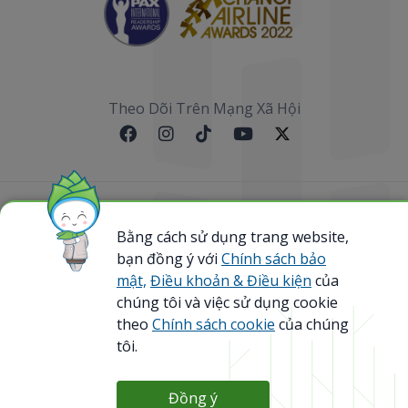
Theo Dõi Trên Mạng Xã Hội
Sơ đồ website
Bằng cách sử dụng trang website,
bạn đồng ý với
Chính sách bảo
@ 2023 Bamboo Airways Copyright. All Rights
Reserved.
mật,
Điều khoản & Điều kiện
của
Business Registration Code: 0107867370
chúng tôi và việc sử dụng cookie
theo
Chính sách cookie
của chúng
tôi.
Đồng ý