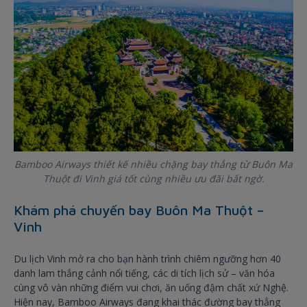
Bamboo Airways thiết kế nhiều chặng bay thẳng từ Buôn Ma
Thuột đi Vinh giá tốt cùng nhiều ưu đãi bất ngờ.
Khám phá chuyến bay Buôn Ma Thuột –
Vinh
Du lịch Vinh mở ra cho bạn hành trình chiêm ngưỡng hơn 40
danh lam thắng cảnh nổi tiếng, các di tích lịch sử – văn hóa
cùng vô vàn những điểm vui chơi, ăn uống đậm chất xứ Nghệ.
Hiện nay, Bamboo Airways đang khai thác đường bay thẳng