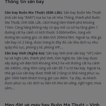
Thông tin sân bay
Sân bay Buôn Ma Thuột (Đắk Lắk):
Sân bay Buôn Ma Thuột
(mã sân bay “BMV”) tọa lạc tại xã Hòa Thắng, thành phố Buôn
Ma Thuột, tỉnh Đắk Lắk, cách trung tâm thành phố khoảng
11km. Cảng hàng không này có quy mô cơ sở hạ tầng gồm 1
đường cất hạ cánh có kích thước 3.000mx45m, cùng với
đường lăn vuông góc có diện tích 209mx18m. Ngoài ra, nhà ga
sân bay có 2 tầng, được trang bị đầy đủ các khu dịch vụ như
quầy thủ tục, phòng y tế, phòng VIP,…
Sân bay Vinh (Nghệ An):
Sân bay Vinh (mã sân bay “VII”) nằm
tại xã Nghi Liên, thành phố Vinh, tỉnh Nghệ An. Sân bay được
xây dựng với diện tích khoảng 434,5 ha với đường cất hạ cánh
dài 2400m, rộng 45m cùng với sân đỗ 7 vị trí tàu bay. Ngoài ra,
nhà ga của sân bay được thiết kế 2 tầng có khả năng phục vụ
gần 1000 hành khách trong giờ cao điểm. Tại đây, du khách
được phục vụ các dịch vụ tiện ích như ăn uống, nghỉ ngơi, mua
sắm,…
Mẹo đặt vé máy bay Buôn Ma Thuột – Vinh