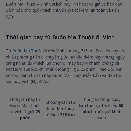
Buôn Ma Thuột – Vinh với lịch bay linh hoạt và giá vé hấp dẫn
đảm bảo cho quý khách chuyến đi tiết kiệm, an toàn và tiện
nghi!
Thời gian bay từ Buôn Ma Thuột đi Vinh
Từ
Buôn Ma Thuột
đi đến Vinh khoảng 715km. Dù hiện nay có
nhiều phương tiện di chuyển giữa hai địa điểm này nhưng ngày
càng nhiều du khách lựa chọn đi máy bay vì nhanh chóng và
tiết kiệm sức lực, chỉ mất khoảng 1 giờ 25 phút. Theo đó, bạn
sẽ khởi hành từ sân bay Buôn Ma Thuột (Đắk Lắk) và đáp tại
sân bay Vinh (Nghệ An).
Thời gian bay từ
Thời gian đóng quầy
Khoảng cách từ
Buôn Ma Thuột
làm thủ tục tối thiểu
6
0
Buôn Ma Thuột
từ Vinh
1 giờ 25
phút
trước giờ khởi
từ Vinh
715 km
phút
hành