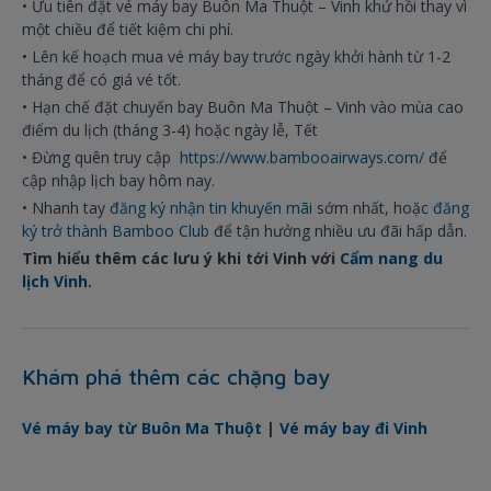
• Ưu tiên đặt vé máy bay Buôn Ma Thuột – Vinh khứ hồi thay vì
một chiều để tiết kiệm chi phí.
• Lên kế hoạch mua vé máy bay trước ngày khởi hành từ 1-2
tháng để có giá vé tốt.
• Hạn chế đặt chuyến bay Buôn Ma Thuột – Vinh vào mùa cao
điểm du lịch (tháng 3-4) hoặc ngày lễ, Tết
• Đừng quên truy cập
https://www.bambooairways.com/
để
cập nhập lịch bay hôm nay.
• Nhanh tay
đăng ký nhận tin khuyến mãi
sớm nhất, hoặc
đăng
ký trở thành Bamboo Club
để tận hưởng nhiều ưu đãi hấp dẫn.
Tìm hiểu thêm các lưu ý khi tới Vinh với
Cẩm nang du
lịch Vinh
.
Khám phá thêm các chặng bay
Vé máy bay từ Buôn Ma Thuột
|
Vé máy bay đi Vinh