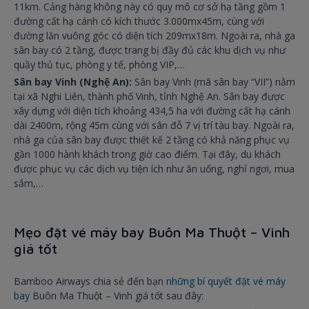
11km. Cảng hàng không này có quy mô cơ sở hạ tầng gồm 1
đường cất hạ cánh có kích thước 3.000mx45m, cùng với
đường lăn vuông góc có diện tích 209mx18m. Ngoài ra, nhà ga
sân bay có 2 tầng, được trang bị đầy đủ các khu dịch vụ như
quầy thủ tục, phòng y tế, phòng VIP,…
Sân bay Vinh (Nghệ An):
Sân bay Vinh (mã sân bay “VII”) nằm
tại xã Nghi Liên, thành phố Vinh, tỉnh Nghệ An. Sân bay được
xây dựng với diện tích khoảng 434,5 ha với đường cất hạ cánh
dài 2400m, rộng 45m cùng với sân đỗ 7 vị trí tàu bay. Ngoài ra,
nhà ga của sân bay được thiết kế 2 tầng có khả năng phục vụ
gần 1000 hành khách trong giờ cao điểm. Tại đây, du khách
được phục vụ các dịch vụ tiện ích như ăn uống, nghỉ ngơi, mua
sắm,…
Mẹo đặt vé máy bay Buôn Ma Thuột – Vinh
giá tốt
Bamboo Airways chia sẻ đến bạn
những bí quyết đặt vé máy
bay
Buôn Ma Thuột – Vinh giá tốt sau đây: