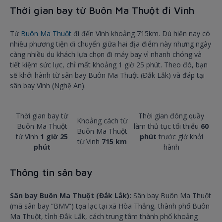
Thời gian bay từ Buôn Ma Thuột đi Vinh
Từ
Buôn Ma Thuột
đi đến Vinh khoảng 715km. Dù hiện nay có
nhiều phương tiện di chuyển giữa hai địa điểm này nhưng ngày
càng nhiều du khách lựa chọn đi máy bay vì nhanh chóng và
tiết kiệm sức lực, chỉ mất khoảng 1 giờ 25 phút. Theo đó, bạn
sẽ khởi hành từ sân bay Buôn Ma Thuột (Đắk Lắk) và đáp tại
sân bay Vinh (Nghệ An).
Thời gian bay từ
Thời gian đóng quầy
Khoảng cách từ
Buôn Ma Thuột
làm thủ tục tối thiểu
6
0
Buôn Ma Thuột
từ Vinh
1 giờ 25
phút
trước giờ khởi
từ Vinh
715 km
phút
hành
Thông tin sân bay
Sân bay Buôn Ma Thuột (Đắk Lắk):
Sân bay Buôn Ma Thuột
(mã sân bay “BMV”) tọa lạc tại xã Hòa Thắng, thành phố Buôn
Ma Thuột, tỉnh Đắk Lắk, cách trung tâm thành phố khoảng