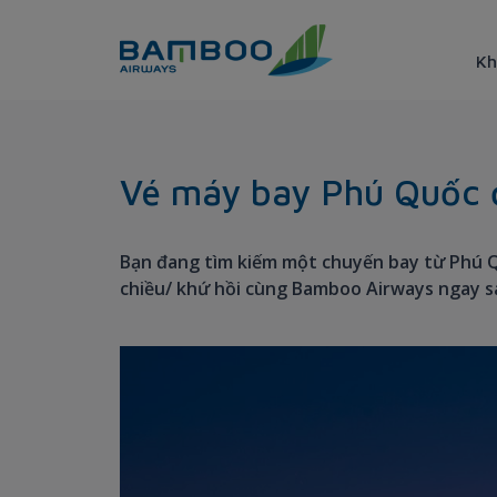
Truy cập nội dung luôn
Kh
Phu Quoc - Hochiminh City 
Vé máy bay Phú Quốc đ
Bạn đang tìm kiếm một chuyến bay từ Phú Q
chiều/ khứ hồi cùng Bamboo Airways ngay s