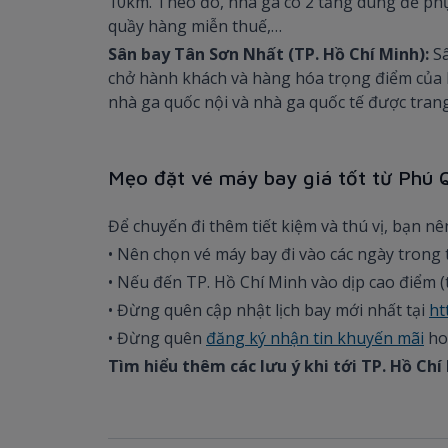
10km. Theo đó, nhà ga có 2 tầng dùng để phục
quầy hàng miễn thuế,…
Sân bay Tân Sơn Nhất (TP. Hồ Chí Minh):
S
chở hành khách và hàng hóa trọng điểm của 
nhà ga quốc nội và nhà ga quốc tế được trang
Mẹo đặt vé máy bay giá tốt từ Phú 
Để chuyến đi thêm tiết kiệm và thú vị, bạn 
• Nên chọn vé máy bay đi vào các ngày trong 
• Nếu đến TP. Hồ Chí Minh vào dịp cao điểm (t
• Đừng quên cập nhật lịch bay mới nhất tại
ht
• Đừng quên
đăng ký nhận tin khuyến mãi
ho
Tìm hiểu thêm các lưu ý khi tới TP. Hồ Chí