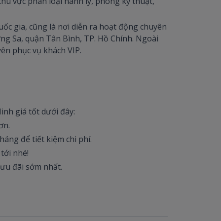
hu vực phân loại hành lý, phòng kỹ thuật,
ốc gia, cũng là nơi diễn ra hoạt động chuyên
ng Sa, quận Tân Bình, TP. Hồ Chính. Ngoài
yên phục vụ khách VIP.
nh giá tốt dưới đây:
ơn.
áng để tiết kiệm chi phí.
 tới nhé!
ưu đãi sớm nhất.