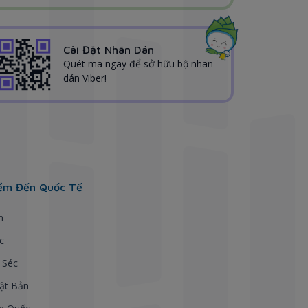
Cài Đặt Nhãn Dán
Quét mã ngay để sở hữu bộ nhãn
dán Viber!
ểm Đến Quốc Tế
h
c
 Séc
ật Bản