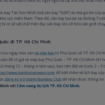
 vụ du khách check-in, nghỉ ngơi và các khu vực khác như k
ân bay Tân Sơn Nhất (mã sân bay “SGN”) là nhà ga lớn của qu
khu vực miền Nam. Theo đó, sân bay tọa lạc tại đường Trườ
 bị cơ sở vật chất hiện đại, sân bay còn sở hữu sân golf chu
Quốc đi TP. Hồ Chí Minh
nên lưu ngay mẹo săn
vé máy bay
từ Phú Quốc về TP. Hồ Chí Mi
tuần để có giá vé máy bay Phú Quốc – TP. Hồ Chí Minh tốt h
ừ tháng 12 – tháng 4 năm sau), bạn nên đặt vé trước 2 – 3 th
tps://www.bambooairways.com/
để biết thêm về lịch bay sắp
ặc
đăng ký trở thành Bamboo Club
để nhận được thông tin 
 Minh với
Cẩm nang du lịch TP. Hồ Chí Minh
.