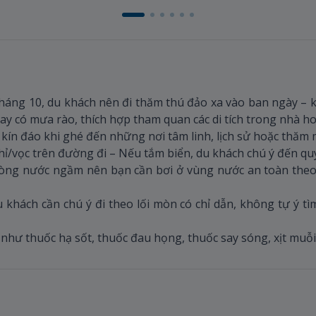
áng 10, du khách nên đi thăm thú đảo xa vào ban ngày – k
ay có mưa rào, thích hợp tham quan các di tích trong nhà ho
kín đáo khi ghé đến những nơi tâm linh, lịch sử hoặc thăm 
 khỉ/vọc trên đường đi – Nếu tắm biển, du khách chú ý đến quy
òng nước ngầm nên bạn cần bơi ở vùng nước an toàn theo q
hách cần chú ý đi theo lối mòn có chỉ dẫn, không tự ý tì
 như thuốc hạ sốt, thuốc đau họng, thuốc say sóng, xịt mu