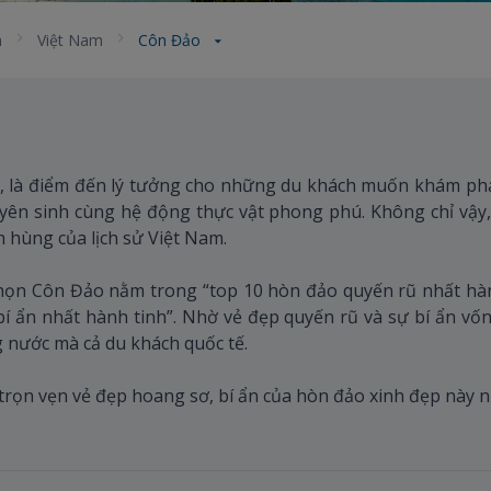
a
Việt Nam
Côn Đảo
, là điểm đến lý tưởng cho những du khách muốn khám phá
ên sinh cùng hệ động thực vật phong phú. Không chỉ vậy,
 hùng của lịch sử Việt Nam.
họn Côn Đảo nằm trong “top 10 hòn đảo quyến rũ nhất hành 
í ẩn nhất hành tinh”. Nhờ vẻ đẹp quyến rũ và sự bí ẩn vố
g nước mà cả du khách quốc tế.
rọn vẹn vẻ đẹp hoang sơ, bí ẩn của hòn đảo xinh đẹp này n