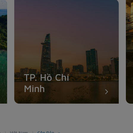
TP. Hồ Chí
Minh
a
Việt Nam
Côn Đảo