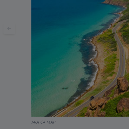
MŨI CÁ MẬP