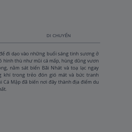
DI CHUYỂN
 để đi dạo vào những buổi sáng tinh sương ở
có hình thù như mũi cá mấp, hùng dũng vươn
g, nằm sát biển Bãi Nhát và toạ lạc ngay
khí trong trẻo đón gió mát và bức tranh
i Cá Mập đã biến nơi đây thành địa điểm du
ất.