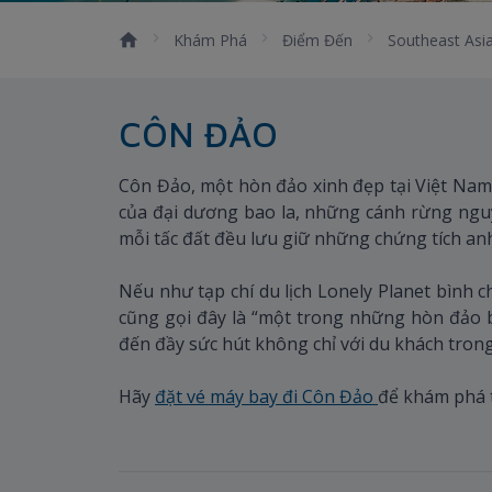
Khám Phá
Điểm Đến
Southeast Asi
CÔN ĐẢO
Côn Đảo, một hòn đảo xinh đẹp tại Việt Nam
của đại dương bao la, những cánh rừng nguy
mỗi tấc đất đều lưu giữ những chứng tích anh
Nếu như tạp chí du lịch Lonely Planet bình c
cũng gọi đây là “một trong những hòn đảo b
đến đầy sức hút không chỉ với du khách tron
Hãy
đặt vé máy bay đi Côn Đảo
để khám phá t