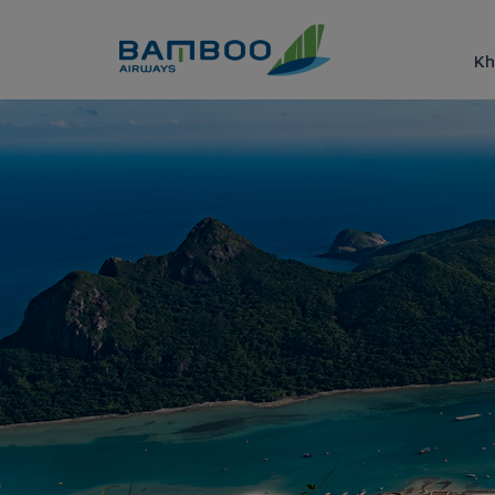
Truy cập nội dung luôn
Kh
Côn Đảo - Bamboo Airways