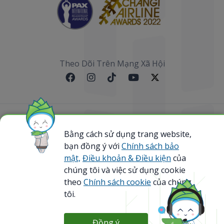
Theo Dõi Trên Mạng Xã Hội
Sơ đồ website
Bằng cách sử dụng trang website,
bạn đồng ý với
Chính sách bảo
@ 2023 Bamboo Airways Copyright. All Rights
Reserved.
mật,
Điều khoản & Điều kiện
của
Business Registration Code: 0107867370
chúng tôi và việc sử dụng cookie
theo
Chính sách cookie
của chúng
tôi.
Đồng ý