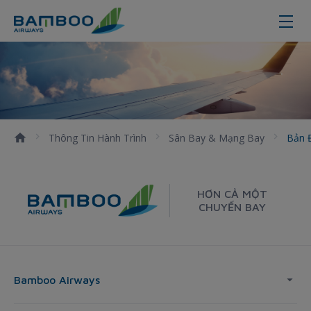
Bản đồ sân bay - Bamboo Airways
Thông Tin Hành Trình
Sân Bay & Mạng Bay
Bản 
HƠN CẢ MỘT
CHUYẾN BAY
Bamboo Airways