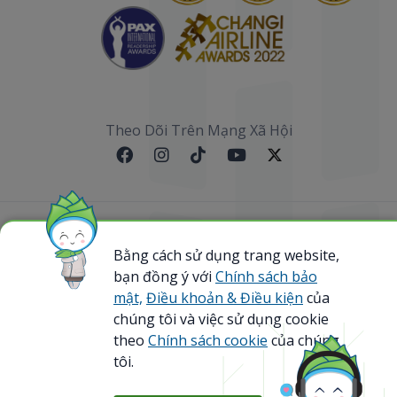
Theo Dõi Trên Mạng Xã Hội
Sơ đồ website
Bằng cách sử dụng trang website,
bạn đồng ý với
Chính sách bảo
@ 2023 Bamboo Airways Copyright. All Rights
Reserved.
mật,
Điều khoản & Điều kiện
của
Business Registration Code: 0107867370
chúng tôi và việc sử dụng cookie
theo
Chính sách cookie
của chúng
tôi.