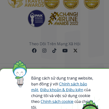
Theo Dõi Trên Mạng Xã Hội
Sơ đồ website
Bằng cách sử dụng trang website,
bạn đồng ý với
Chính sách bảo
@ 2023 Bamboo Airways Copyright. All Rights
Reserved.
mật,
Điều khoản & Điều kiện
của
Business Registration Code: 0107867370
chúng tôi và việc sử dụng cookie
theo
Chính sách cookie
của chúng
tôi.