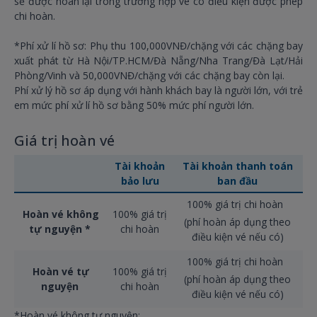
sẽ được hoàn lại trong trường hợp vé có điều kiện được phép
chi hoàn.
*Phí xử lí hồ sơ: Phụ thu 100,000VNĐ/chặng với các chặng bay
xuất phát từ Hà Nội/TP.HCM/Đà Nẵng/Nha Trang/Đà Lạt/Hải
Phòng/Vinh và 50,000VNĐ/chặng với các chặng bay còn lại.
Phí xử lý hồ sơ áp dụng với hành khách bay là người lớn, với trẻ
em mức phí xử lí hồ sơ bằng 50% mức phí người lớn.
Giá trị hoàn vé
Tài khoản
Tài khoản thanh toán
bảo lưu
ban đầu
100% giá trị chi hoàn
Hoàn vé không
100% giá trị
(phí hoàn áp dụng theo
tự nguyện *
chi hoàn
điều kiện vé nếu có)
100% giá trị chi hoàn
Hoàn vé tự
100% giá trị
(phí hoàn áp dụng theo
nguyện
chi hoàn
điều kiện vé nếu có)
*Hoàn vé không tự nguyện: