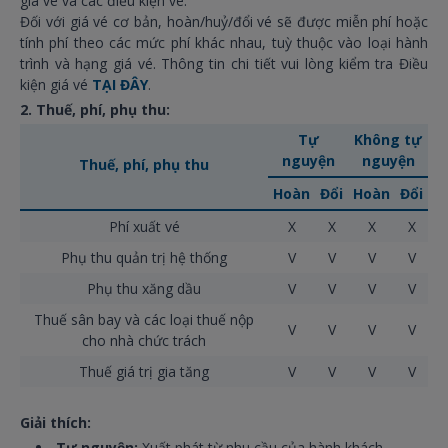
giá vé và các điều kiện vé.
Đối với giá vé cơ bản, hoàn/huỷ/đổi vé sẽ được miễn phí hoặc
tính phí theo các mức phí khác nhau, tuỳ thuộc vào loại hành
trình và hạng giá vé. Thông tin chi tiết vui lòng kiểm tra Điều
kiện giá vé
TẠI ĐÂY
.
2. Thuế, phí, phụ thu:
Tự
Không tự
nguyện
nguyện
Thuế, phí, phụ thu
Hoàn
Đổi
Hoàn
Đổi
Phí xuất vé
X
X
X
X
Phụ thu quản trị hệ thống
V
V
V
V
Phụ thu xăng dầu
V
V
V
V
Thuế sân bay và các loại thuế nộp
V
V
V
V
cho nhà chức trách
Thuế giá trị gia tăng
V
V
V
V
Giải thích:
Tự nguyện:
Xuất phát từ nhu cầu của hành khách