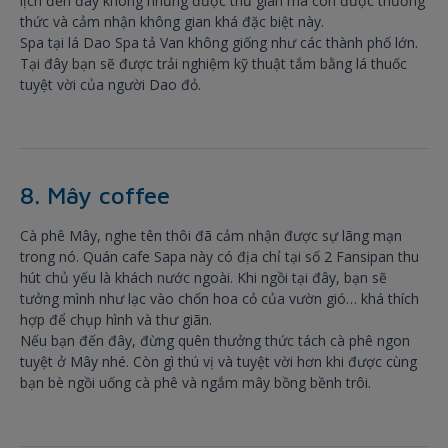
lịch đến đây không những được thư giãn mà còn được thưởng
thức và cảm nhận không gian khá đặc biệt này.
Spa tại lá Dao Spa tả Van không giống như các thành phố lớn.
Tại đây bạn sẽ được trải nghiệm kỹ thuật tắm bằng lá thuốc
tuyệt vời của người Dao đỏ.
8. Mây coffee
Cà phê Mây, nghe tên thôi đã cảm nhận được sự lãng mạn
trong nó. Quán cafe Sapa này có địa chỉ tại số 2 Fansipan thu
hút chủ yếu là khách nước ngoài. Khi ngồi tại đây, bạn sẽ
tưởng mình như lạc vào chốn hoa cỏ của vườn gió… khá thích
hợp để chụp hình và thư giãn.
Nếu bạn đến đây, đừng quên thưởng thức tách cà phê ngon
tuyệt ở Mây nhé. Còn gì thú vị và tuyệt vời hơn khi được cùng
bạn bè ngồi uống cà phê và ngắm mây bồng bềnh trôi.