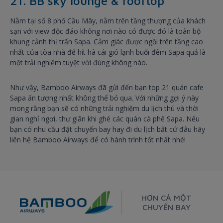
21. BB sky lounge & rooftop
Nằm tại số 8 phố Cầu Mây, nằm trên tầng thượng của khách
sạn với view độc đáo không nơi nào có được đó là toàn bộ
khung cảnh thị trấn Sapa. Cảm giác được ngồi trên tầng cao
nhất của tòa nhà để hít hà cái gió lạnh buổi đêm Sapa quả là
một trải nghiệm tuyệt vời đúng không nào.
Như vậy, Bamboo Airways đã gửi đến bạn top 21 quán cafe
Sapa ấn tượng nhất không thể bỏ qua. Với những gợi ý này
mong rằng bạn sẽ có những trải nghiệm du lịch thú và thời
gian nghỉ ngơi, thư giãn khi ghé các quán cà phê Sapa. Nếu
bạn có nhu cầu đặt chuyến bay hay đi du lịch bất cứ đâu hãy
liên hệ Bamboo Airways để có hành trình tốt nhất nhé!
HƠN CẢ MỘT
CHUYẾN BAY