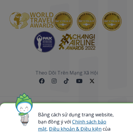
Theo Dõi Trên Mạng Xã Hội
Sơ đồ website
Bằng cách sử dụng trang website,
bạn đồng ý với
Chính sách bảo
@ 2023 Bamboo Airways Copyright. All Rights
Reserved.
mật,
Điều khoản & Điều kiện
của