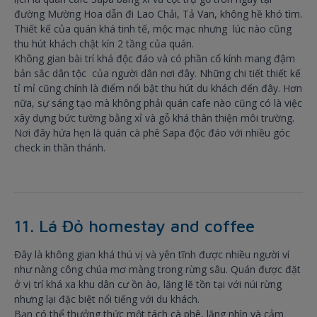
đường Mường Hoa dẫn đi Lao Chải, Tả Van, không hề khó tìm.
Thiết kế của quán khá tinh tế, mộc mạc nhưng lúc nào cũng
thu hút khách chật kín 2 tầng của quán.
Không gian bài trí khá độc đáo và có phần cổ kính mang đậm
bản sắc dân tộc của người dân nơi đây. Những chi tiết thiết kế
tỉ mỉ cũng chính là điểm nổi bật thu hút du khách đến đây. Hơn
nữa, sự sáng tạo mà không phải quán cafe nào cũng có là việc
xây dựng bức tường bằng xỉ và gỗ khá thân thiện môi trường.
Nơi đây hứa hẹn là quán cà phê Sapa độc đáo với nhiều góc
check in thần thánh.
11. Lá Đỏ homestay and coffee
Đây là không gian khá thú vị và yên tĩnh được nhiều người ví
như nàng công chúa mơ màng trong rừng sâu. Quán được đặt
ở vị trí khá xa khu dân cư ồn ào, lặng lẽ tồn tại với núi rừng
nhưng lại đặc biệt nổi tiếng với du khách.
Bạn có thể thưởng thức một tách cà phê, lặng nhìn và cảm