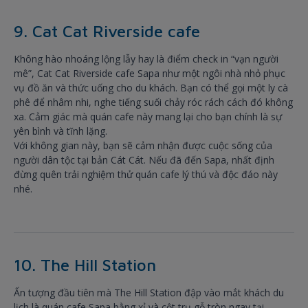
9. Cat Cat Riverside cafe
Không hào nhoáng lộng lẫy hay là điểm check in “vạn người
mê”, Cat Cat Riverside cafe Sapa như một ngôi nhà nhỏ phục
vụ đồ ăn và thức uống cho du khách. Bạn có thể gọi một ly cà
phê để nhâm nhi, nghe tiếng suối chảy róc rách cách đó không
xa. Cảm giác mà quán cafe này mang lại cho bạn chính là sự
yên bình và tĩnh lặng.
Với không gian này, bạn sẽ cảm nhận được cuộc sống của
người dân tộc tại bản Cát Cát. Nếu đã đến Sapa, nhất định
đừng quên trải nghiệm thử quán cafe lý thú và độc đáo này
nhé.
10. The Hill Station
Ấn tượng đầu tiên mà The Hill Station đập vào mắt khách du
lịch là quán cafe Sapa bằng xỉ và cột trụ gỗ tròn ngay tại