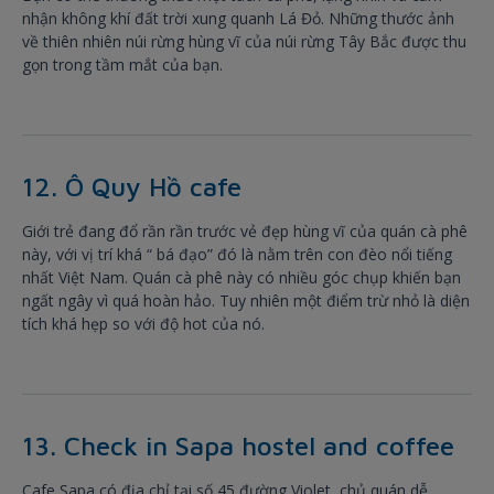
nhận không khí đất trời xung quanh Lá Đỏ. Những thước ảnh
về thiên nhiên núi rừng hùng vĩ của núi rừng Tây Bắc được thu
gọn trong tầm mắt của bạn.
12. Ô Quy Hồ cafe
Giới trẻ đang đổ rần rần trước vẻ đẹp hùng vĩ của quán cà phê
này, với vị trí khá “ bá đạo” đó là nằm trên con đèo nổi tiếng
nhất Việt Nam. Quán cà phê này có nhiều góc chụp khiến bạn
ngất ngây vì quá hoàn hảo. Tuy nhiên một điểm trừ nhỏ là diện
tích khá hẹp so với độ hot của nó.
13. Check in Sapa hostel and coffee
Cafe Sapa có địa chỉ tại số 45 đường Violet, chủ quán dễ