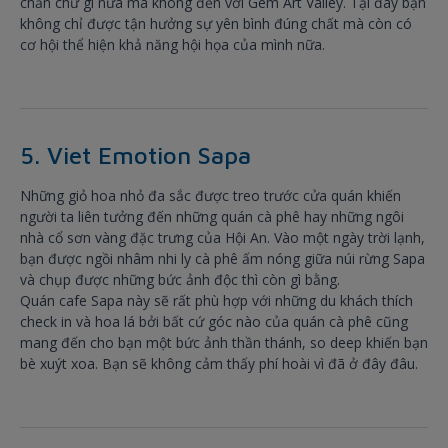
chần chừ gì nữa mà không đến với Gem Art Valley. Tại đây bạn
không chỉ được tận hưởng sự yên bình đúng chất mà còn có
cơ hội thể hiện khả năng hội họa của mình nữa.
5. Viet Emotion Sapa
Những giỏ hoa nhỏ đa sắc được treo trước cửa quán khiến
người ta liên tưởng đến những quán cà phê hay những ngôi
nhà cổ sơn vàng đặc trưng của Hội An. Vào một ngày trời lạnh,
bạn được ngồi nhâm nhi ly cà phê ấm nóng giữa núi rừng Sapa
và chụp được những bức ảnh độc thì còn gì bằng.
Quán cafe Sapa này sẽ rất phù hợp với những du khách thích
check in và hoa lá bởi bất cứ góc nào của quán cà phê cũng
mang đến cho bạn một bức ảnh thần thánh, so deep khiến bạn
bè xuýt xoa. Bạn sẽ không cảm thấy phí hoài vì đã ở đây đâu.