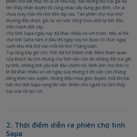
phiên chợ kết thúc thì ai về nhà nấy. Mà những đôi trai gái đã
tìm thấy nhân duyên thì cùng nhau xây dựng gia đình, còn ai
chưa may mắn thì chờ đến dịp sau. Tan phiên chợ mọi nhớ
thương đều được gác lại và cuộc sống mưu sinh lại bắt đầu
trên mảnh đất này.
Chợ tình Sapa ngày nay đã khác nhiều so với trước. Nếu ai hỏi
chợ tình SaPa nằm ở đâu thì ngày nay nó được tổ chức ngay
cạnh khu nhà thờ vào mỗi tối thứ 7 hàng tuần.
Tuy rằng bây giờ chợ Tình đã trở thành một điểm tham quan
của khách du lịch nhưng chợ tình vẫn còn đó những đôi trai gái
tự tình, những tình yêu bắt đầu chớm nở. Hình ảnh chợ tình có
lẽ đã khác nhiều so với ngày xưa nhưng ở đó vẫn còn những
tiếng khèn xao xuyến, những điệu múa giao duyên, mỗi khi bài
hát chợ tình Sapa vang lên vẫn khiến cho người ta cảm thấy
say sưa và rạo rực.
2. Thời điểm diễn ra phiên chợ tình
Sapa