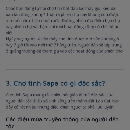
Chắc bạn đang tự hỏi chợ tình bắt đầu lúc mấy giờ, kéo dài
bao lâu đúng không? Thật ra phiên chợ này không còn được
mở mỗi năm 1 lần như trước. Đương nhiên địa điểm họp chợ
hay phiên chợ và thậm chí mọi hoạt động cũng có chút khác
biệt.
Ngày nay người ta vẫn thấy chợ tình được mở vào khoảng 6
hay 7 giờ tối vào mỗi thứ 7 hàng tuần. Người dân sẽ tập trung
ở quảng trường để tham gia vào các hoạt động của phiên chợ.
3. Chợ tình Sapa có gì đặc sắc?
Chợ tình Sapa mang rất nhiều nét giản dị mà đặc sắc của
người dân tộc thiểu số sinh sống trên mảnh đất Lào Cai. Nơi
đây có rất nhiều những điều khiến người ta phải lưu luyến!
Các điệu múa truyền thống của người dân
tộc