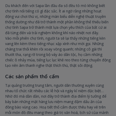
Du khách đến với Sapa lần đầu đa số đều tò mò không biết
chợ tình nổi tiếng có gì đặc sắc. Ít ai ngờ rằng những hoạt
động vui chơi thú vị, những màn biểu diễn nghệ thuật truyền
thống dường như đã trở thành một phần không thể thiếu biến
chợ tình Sapa trở thành một lựa chọn yêu thích của bất cứ ai
đã từng đến và trải nghiệm không khí náo nhiệt nơi đây.
Vào mỗi phiên chợ tình, người ta sẽ lại thấy những tiếng kèn
vang lên kèm theo tiếng nhạc xập xình như mời gọi. Những
chàng trai thổi khèn rồi xoay vòng quanh; những cô gái thì
thướt tha, rạng rỡ trong bộ váy áo dân tộc, họ cầm những
chiếc ô nhảy múa, tiếng lục lạc khẽ reo theo từng chuyển động
tạo nên âm thanh nghe thật thích thú, thật sôi động.
Các sản phẩm thổ cẩm
Tại quảng trường trung tâm, người dân thường xuyên cùng
nhau tổ chức rất nhiều các lễ hội và ngày kỉ niệm đặc biệt…
Nhờ đó mà dần dần, nơi đây trở thành địa điểm lý tưởng để
bày bán những mặt hàng lưu niệm mang đậm dấu ấn của
đồng bào vùng cao. Hoạ tiết thổ cẩm được thêu hay vẽ trên
mỗi món đồ đều mang theo giá trị văn hoá, lịch sử của mảnh