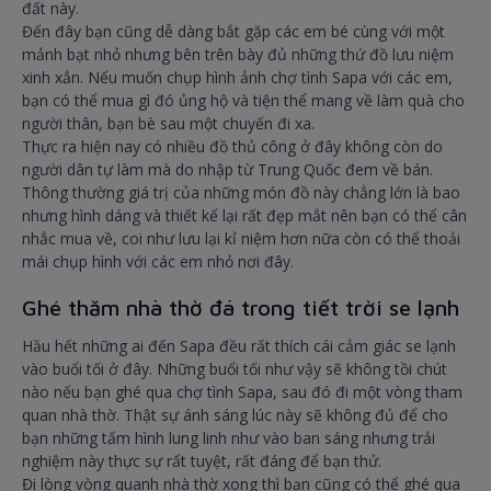
đất này.
Đến đây bạn cũng dễ dàng bắt gặp các em bé cùng với một
mảnh bạt nhỏ nhưng bên trên bày đủ những thứ đồ lưu niệm
xinh xắn. Nếu muốn chụp hình ảnh chợ tình Sapa với các em,
bạn có thể mua gì đó ủng hộ và tiện thể mang về làm quà cho
người thân, bạn bè sau một chuyến đi xa.
Thực ra hiện nay có nhiều đồ thủ công ở đây không còn do
người dân tự làm mà do nhập từ Trung Quốc đem về bán.
Thông thường giá trị của những món đồ này chẳng lớn là bao
nhưng hình dáng và thiết kế lại rất đẹp mắt nên bạn có thể cân
nhắc mua về, coi như lưu lại kỉ niệm hơn nữa còn có thể thoải
mái chụp hình với các em nhỏ nơi đây.
Ghé thăm nhà thờ đá trong tiết trời se lạnh
Hầu hết những ai đến Sapa đều rất thích cái cảm giác se lạnh
vào buổi tối ở đây. Những buổi tối như vậy sẽ không tồi chút
nào nếu bạn ghé qua chợ tình Sapa, sau đó đi một vòng tham
quan nhà thờ. Thật sự ánh sáng lúc này sẽ không đủ để cho
bạn những tấm hình lung linh như vào ban sáng nhưng trải
nghiệm này thực sự rất tuyệt, rất đáng để bạn thử.
Đi lòng vòng quanh nhà thờ xong thì bạn cũng có thể ghé qua