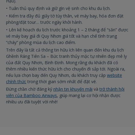
Hậu).
•
Tuân thủ quy định và giữ gìn vệ sinh cho khu du lịch.
•
Kiểm tra đầy đủ giấy tờ tùy thân, vé máy bay, hóa đơn đặt
phòng/đặt tour… trước ngày khởi hành.
•
Lên kế hoạch du lịch trước khoảng 1 – 2 tháng để “săn” được
vé máy bay giá đi Quy Nhơn giá tốt và hạn chế tình trạng
“cháy” phòng mùa du lịch cao điểm.
Trên đây là tất cả thông tin hữu ích liên quan đến khu du lịch
Ghềnh Ráng Tiên Sa – Bức tranh thủy mặc tự nhiên đẹp mê ly
của đất Quy Nhơn, Bình Định. Mong rằng du khách đã có
thêm nhiều kiến thức hữu ích cho chuyến đi sắp tới. Ngoài ra,
nếu lựa chọn bay đến Quy Nhơn, du khách truy cập
website
chính thức
trong thời gian sớm nhất để đặt vé.
Đừng chần chờ đăng ký
nhận tin khuyến mãi
và
trở thành hội
viên của Bamboo Airways
, giúp mang lại cơ hội nhận được
nhiều ưu đãi tuyệt vời nhé!