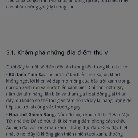
Nếu chưa có lịch trình vui chơi, ăn uống tại đây, du khách hãy
cân nhắc những gợi ý lý tưởng sau:
5.1. Khám phá những địa điểm thú vị
Dưới đây là một số điểm đến ấn tượng bên trong khu du lịch:
•
Bãi biển Tiên Sa:
Lạc bước ở bãi biển Tiên Sa, du khách
không ngớt lời khen vẻ đẹp mơ mộng của bầu trời xanh trong,
núi non xanh rờn và nước biển xanh biếc. Chỉ cần một ngày
nằm dài tắm nắng, lặn biển và tham gia hoạt động giải trí tại
đây, du khách có thể thư giãn tâm hồn và lấy lại năng lượng để
tiếp tục trở lại công việc thường ngày.
•
Nhà thờ Ghềnh Ráng:
Nằm đối diện khu mộ thi sĩ Hàn Mặc
Tử, nhà thờ Đá sở hữu thiết kế mang đậm phong cách châu
Âu hiện đại với tông màu xám – trắng độc đáo. Điều đặc biệt
nhất ở nơi đây là không gian thiên nhiên tươi xanh, thoáng