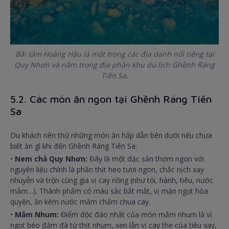
Bãi tắm Hoàng Hậu là một trong các địa danh nổi tiếng tại
Quy Nhơn và nằm trong địa phận khu du lịch Ghềnh Ráng
Tiên Sa.
5.2. Các món ăn ngon tại Ghềnh Ráng Tiên
Sa
Du khách nên thử những món ăn hấp dẫn bên dưới nếu chưa
biết ăn gì khi đến Ghềnh Ráng Tiên Sa:
•
Nem chả Quy Nhơn:
Đây là một đặc sản thơm ngon với
nguyên liệu chính là phần thịt heo tươi ngon, chắc nịch xay
nhuyễn và trộn cùng gia vị cay nồng (như tỏi, hành, tiêu, nước
mắm…). Thành phẩm có màu sắc bắt mắt, vị mặn ngọt hòa
quyện, ăn kèm nước mắm chấm chua cay.
•
Mắm Nhum:
Điểm độc đáo nhất của món mắm nhum là vị
ngọt béo đậm đà từ thịt nhum, xen lẫn vị cay the của tiêu xay,