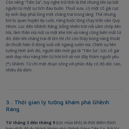
Còn riêng “Tiên Sa”, tuy nghe trữ tình là thế nhưng tên lại bắt
nguồn từ một sự tích đau buồn. Thuở xưa, có một cô gái cực
kỳ xinh đẹp phải lòng một chàng trai trong làng. Thế nhưng,
bởi bị quan huyện ép cưới, nàng buộc lòng chạy trốn vào Quy
Nhơn. Lúc đến Ghềnh Ráng, bỗng nhiên trời nổi sấm chớp liên
hồi, làm thân núi nứt ra một khe lớn và nàng cũng biến mất từ
đó. Đến khi chàng trai đi tìm thì chỉ còn thấy bóng nàng thoắt
ẩn thoắt hiện ở dòng suối vắt ngang sườn núi. Chính sự liên
tưởng hình ảnh đó, người dân mới gọi là “Tiên Sa”, tức cô gái
xinh đẹp như nàng tiên từ trời trở về nơi đây thăm người yêu.
(*) Ghềnh: Từ chỉ một đoạn sông với phần đáy có độ dốc cao,
nhiều đá dăm.
3 . Thời gian lý tưởng khám phá Ghềnh
Ráng
Từ tháng 3 đến tháng 9
(tức mùa khô) là thời điểm thích
hợp nhất để du khách khám phá Ghềnh Ráng Tiên Sa. Bởi lúc