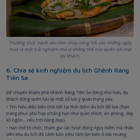
Thưởng thức bánh xèo tôm nhảy nóng hổi vào những ngày
mưa là một trải nghiệm thú vị không thể nào quên với mọi
du khách.
6. Chia sẻ kinh nghiệm du lịch Ghềnh Ráng
Tiên Sa
Để chuyến khám phá Ghềnh Ráng Tiên Sa đáng nhớ hơn, du
khách đừng quên lưu lại một số lưu ý quan trọng sau:
•
Tìm hiểu điều kiện thời tiết tại thời điểm du lịch để lựa chọn
trang phục phù hợp (chẳng hạn như quần short, áo phông, dép
xỏ ngón… nếu trời nắng đẹp).
•
Hạn chế tổ chức, tham gia các hoạt động nguy hiểm mà nhân
viên khu du lịch đã cảnh báo (như tắm lặn biển ở bãi Hoàng