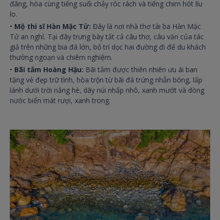
đãng, hòa cùng tiếng suối chảy róc rách và tiếng chim hót líu
lo.
•
Mộ thi sĩ Hàn Mặc Tử:
Đây là nơi nhà thơ tài ba Hàn Mặc
Tử an nghỉ. Tại đây trưng bày tất cả câu thơ, câu văn của tác
giả trên những bia đá lớn, bố trí dọc hai đường đi để du khách
thưởng ngoạn và chiêm nghiệm.
•
Bãi tắm Hoàng Hậu:
Bãi tắm được thiên nhiên ưu ái ban
tặng vẻ đẹp trữ tình, hòa trộn từ bãi đá trứng nhẵn bóng, lấp
lánh dưới trời nắng hè, dãy núi nhấp nhô, xanh mướt và dòng
nước biển mát rượi, xanh trong.