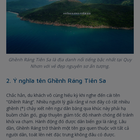
Ghềnh Ráng Tiên Sa là địa danh nổi tiếng bậc nhất tại Quy
Nhơn với vẻ đẹp nguyên sơ ấn tượng.
2. Ý nghĩa tên Ghềnh Ráng Tiên Sa
Chắc hẳn, du khách vô cùng hiếu kỳ khi nghe đến cái tên
“Ghềnh Ráng”. Nhiều người lý giải rằng vì nơi đây có rất nhiều
ghềnh (*) chảy xiết nên ngư dân băng qua khúc này phải hạ
buồm chắn gió, giúp thuyền giảm tốc độ nhanh chóng để tránh
khỏi va chạm. Hành động đó được dân biển gọi là ráng. Lâu
dần, Ghềnh Ráng trở thành một tên gọi quen thuộc với tất cả
người dân, toát lên nét đặc trưng không đâu có được.