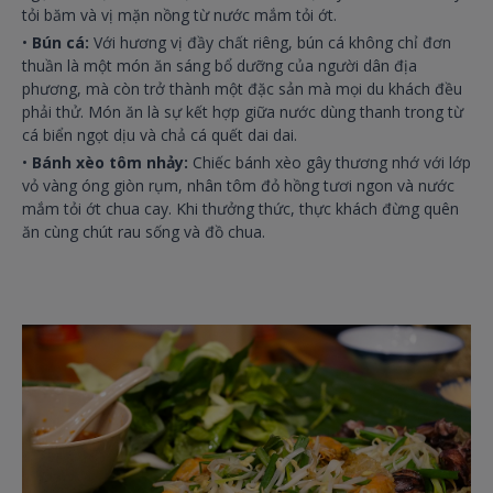
tỏi băm và vị mặn nồng từ nước mắm tỏi ớt.
•
Bún cá:
Với hương vị đầy chất riêng, bún cá không chỉ đơn
thuần là một món ăn sáng bổ dưỡng của người dân địa
phương, mà còn trở thành một đặc sản mà mọi du khách đều
phải thử. Món ăn là sự kết hợp giữa nước dùng thanh trong từ
cá biển ngọt dịu và chả cá quết dai dai.
•
Bánh xèo tôm nhảy:
Chiếc bánh xèo gây thương nhớ với lớp
vỏ vàng óng giòn rụm, nhân tôm đỏ hồng tươi ngon và nước
mắm tỏi ớt chua cay. Khi thưởng thức, thực khách đừng quên
ăn cùng chút rau sống và đồ chua.