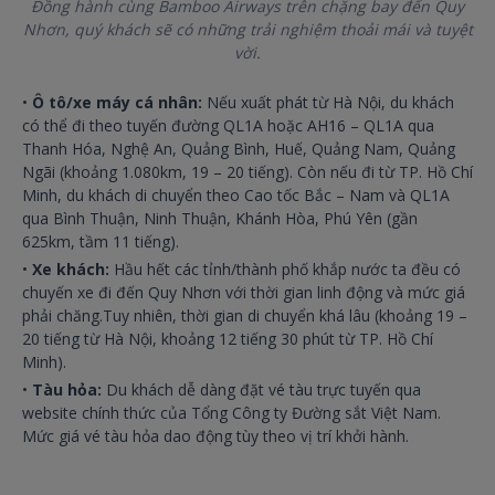
Đồng hành cùng Bamboo Airways trên chặng bay đến Quy
Nhơn, quý khách sẽ có những trải nghiệm thoải mái và tuyệt
vời.
•
Ô tô/xe máy cá nhân:
Nếu xuất phát từ Hà Nội, du khách
có thể đi theo tuyến đường QL1A hoặc AH16 – QL1A qua
Thanh Hóa, Nghệ An, Quảng Bình, Huế, Quảng Nam, Quảng
Ngãi (khoảng 1.080km, 19 – 20 tiếng). Còn nếu đi từ TP. Hồ Chí
Minh, du khách di chuyển theo Cao tốc Bắc – Nam và QL1A
qua Bình Thuận, Ninh Thuận, Khánh Hòa, Phú Yên (gần
625km, tầm 11 tiếng).
•
Xe khách:
Hầu hết các tỉnh/thành phố khắp nước ta đều có
chuyến xe đi đến Quy Nhơn với thời gian linh động và mức giá
phải chăng.Tuy nhiên, thời gian di chuyển khá lâu (khoảng 19 –
20 tiếng từ Hà Nội, khoảng 12 tiếng 30 phút từ TP. Hồ Chí
Minh).
•
Tàu hỏa:
Du khách dễ dàng đặt vé tàu trực tuyến qua
website chính thức của Tổng Công ty Đường sắt Việt Nam.
Mức giá vé tàu hỏa dao động tùy theo vị trí khởi hành.