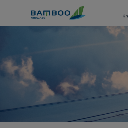
Truy cập nội dung luôn
Kh
TOP địa điểm du lịch Gia Lai