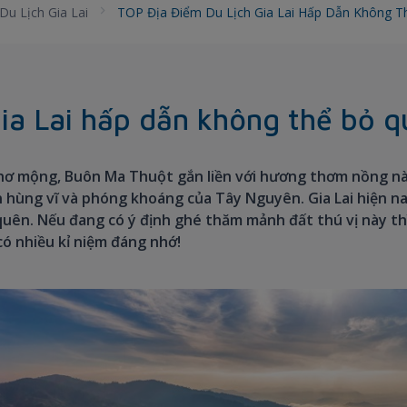
Du Lịch Gia Lai
TOP Địa Điểm Du Lịch Gia Lai Hấp Dẫn Không 
ia Lai hấp dẫn không thể bỏ q
thơ mộng, Buôn Ma Thuột gắn liền với hương thơm nồng nàn c
n hùng vĩ và phóng khoáng của Tây Nguyên. Gia Lai hiện 
uên. Nếu đang có ý định ghé thăm mảnh đất thú vị này thì 
có nhiều kỉ niệm đáng nhớ!