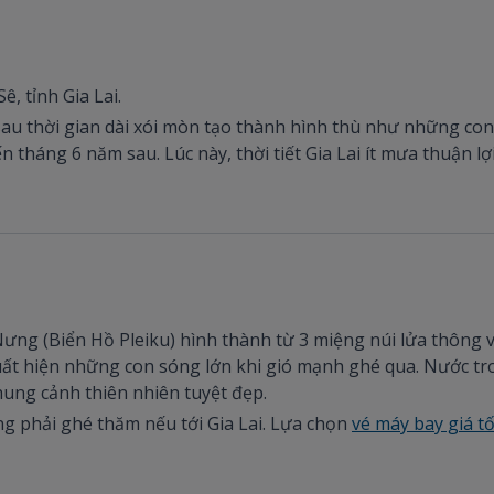
ê, tỉnh Gia Lai.
, sau thời gian dài xói mòn tạo thành hình thù như những c
 tháng 6 năm sau. Lúc này, thời tiết Gia Lai ít mưa thuận lợ
ưng (Biển Hồ Pleiku) hình thành từ 3 miệng núi lửa thông v
uất hiện những con sóng lớn khi gió mạnh ghé qua. Nước t
hung cảnh thiên nhiên tuyệt đẹp.
ũng phải ghé thăm nếu tới Gia Lai. Lựa chọn
vé máy bay giá tốt