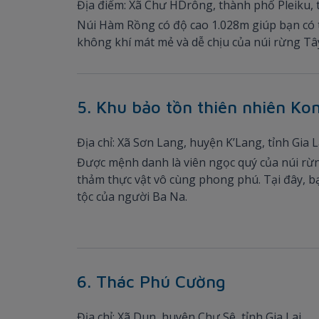
Địa điểm: Xã Chư HDrông, thành phố Pleiku, tỉ
Núi Hàm Rồng có độ cao 1.028m giúp bạn có t
không khí mát mẻ và dễ chịu của núi rừng Tây
5. Khu bảo tồn thiên nhiên Ko
Địa chỉ: Xã Sơn Lang, huyện K’Lang, tỉnh Gia L
Được mệnh danh là viên ngọc quý của núi rừ
thảm thực vật vô cùng phong phú. Tại đây, b
tộc của người Ba Na.
6. Thác Phú Cường
Địa chỉ: Xã Dun, huyện Chư Sê, tỉnh Gia Lai.