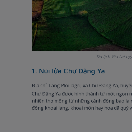
Du lịch Gia Lai n
1. Núi lửa Chư Đăng Ya
Địa chỉ: Làng Ploi lagri, xã Chư Đang Ya, huyệ
Chư Đăng Ya được hình thành từ một ngọn nú
nhiên thơ mộng từ những cánh đồng bao la r
đồng khoai lang, khoai môn hay hoa dã quỳ và