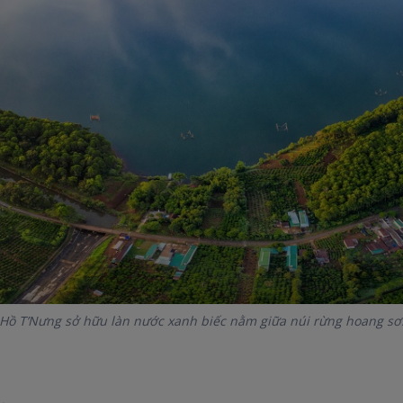
Hồ T’Nưng sở hữu làn nước xanh biếc nằm giữa núi rừng hoang sơ