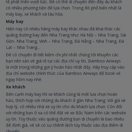
tế phát triển vượt bậc. Để có thể di chuyển đến đây du khách
có nhiều phương tiện để lựa chọn. Trong đó phổ biến nhất là
máy bay, xe khách và tàu hỏa.
Máy bay
Hiện nay có nhiều hãng máy bay khác nhau đã khai thác các
quãng đường bay đến Nha Trang như: Hà Nội – Nha Trang, Sài
Gòn- Nha Trang, Vinh – Nha Trang, Đà Nẵng – Nha Trang, Đà
Lạt – Nha Trang…
Để có chuyến đi tiết kiệm chi phí nhất chúng tôi khuyên các
bạn nên săn vé giá rẻ tại các địa chỉ uy tín, Bamboo Airways
là một trong những gợi ý hoàn hảo nhất đấy. Hãy truy cập vào
địa chỉ website chính thức của Bamboo Airways để book vé
ngay hôm nay nhé.
Xe khách
Bên cạnh máy bay thì xe khách cũng là một lựa chọn hoàn
hảo, thích hợp với những du khách ở gần Nha Trang. Với giá vé
hợp lý, có nhiều nhà xe uy tín cho du khách lựa chọn. Còn đối
với những bạn ở xa có thể đặt vé xe Bắc Nam trên các website
uy tín. Tùy thuộc vào quãng đường bạn di chuyển là bao nhiêu
để định giá, vé sẽ có sự chênh lệch tùy thuộc vào địa điểm di
chuyển.