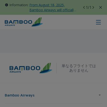
Information:
From August 18, 2025,
1
/1
Bamboo Airways will officially
move all domestic flights to
Tan Son Nhat Terminal T3
ヴィン - 台北 - Bamboo Airways
単なるフライトでは
ありません
Bamboo Airways